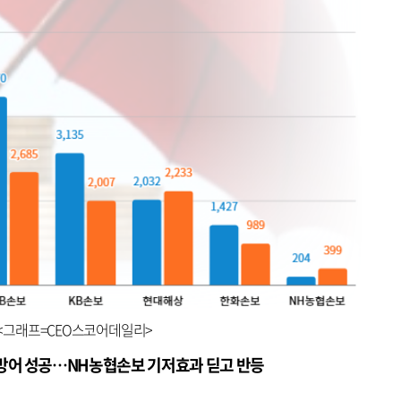
. <그래프=CEO스코어데일리>
방어 성공…NH농협손보 기저효과 딛고 반등