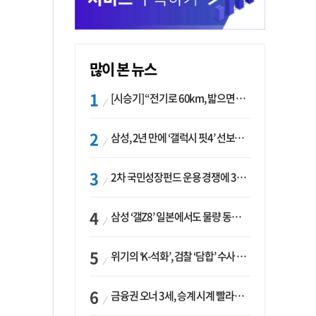
많이 본 뉴스
[시승기] “전기로 60km, 밟으면 462마력”…볼보 XC60 T8의 두 얼굴
삼성, 2년 만에 ‘갤럭시 핏4’ 선보이나…웨어러블 생태계 확장 ‘시동’
2차 국민성장펀드 운용 경쟁에 33개사 몰렸다…신한·하나 등 새 얼굴 대거 합류
삼성 ‘갤Z8’ 일본에서도 물량 동났다…애플 참전 앞두고 선두 수성 ‘시험대’
위기의 ‘K-석화’, 검찰 ‘담합’ 수사 착수…“LG·한화·롯데 등 7개 업체, 8개 제품 가격 담합”
금융권 오너 3세, 승계 시계 빨라지나…한국투자 ‘속도’·미래에셋·메리츠는 ‘거리두기’