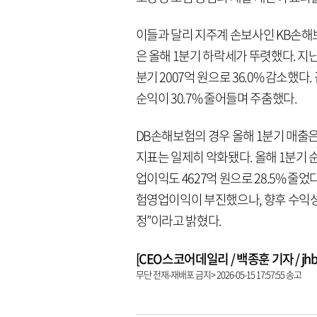
이들과 달리 지주계 손보사인 KB손
은 올해 1분기 하락세가 뚜렷했다. 지난
분기 2007억 원으로 36.0% 감소했다
순익이 30.7% 줄어들며 주춤했다.
DB손해보험의 경우 올해 1분기 매출은 
지표는 일제히 악화됐다. 올해 1분기 순익
업이익도 4627억 원으로 28.5% 줄
험영업이익이 부진했으나, 향후 수익성
정”이라고 밝혔다.
[CEO스코어데일리 / 백종훈 기자 / jhbae
무단 전재-재배포 금지> 2026-05-15 17:57:55 송고