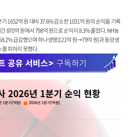
1652억 원 대비 37.6% 감소한 1031억 원의 순익을 기록
간 870억 원에서 798억 원으로 순익이 8.3% 줄었다. NH농
58.2% 급감했으며 하나생명(121억 원→79억 원)과 동양생
감소를 피하지 못했다.