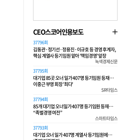
CEO스코어인용보도
37796회
김동관·정기선·정용진·이규호 등 경영 후계자,
핵심 계열사 등기임원 맡아 '책임경영' 앞장
녹색경제신문
37795회
대기업 85곳 오너 일가 407명 등기임원 등재…
이중근 부영 회장 '최다'
SR타임스
37794회
85개 대기업 오너일가 407명 등기임원 등재…
“족벌경영 여전”
스마트타임스
37793회
대기업 오너 일가 407명 계열사 등기임원에…