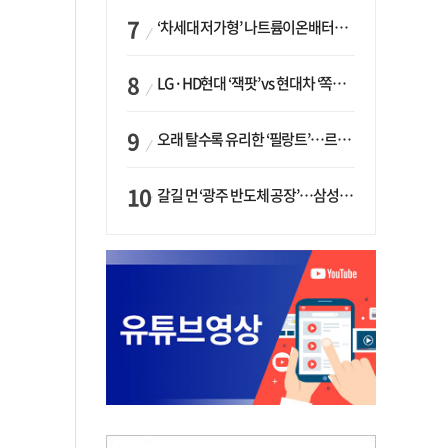
‘차세대 저가형’ 나트륨이온배터리 시대 오나…LG화학·에코프로, 상용화 속도낸다
LG·HD현대 ‘잭팟’ vs 현대차 ‘쪽박’…글로벌 사모펀드, 韓 대기업 투자 ‘희비’
오래 탈수록 유리한 ‘필랑트’…르노코리아, 5년 뒤 잔존가치 53% 보장
갈길 먼 ‘광주 반도체 공장’…삼성·SK, ‘주 52시간제’ 규제 해소 ‘공방’