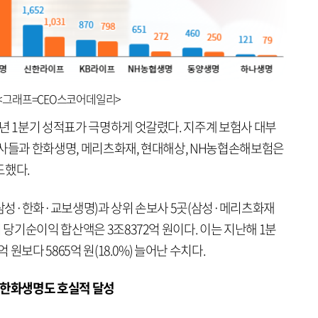
. <그래프=CEO스코어데일리>
년 1분기 성적표가 극명하게 엇갈렸다. 지주계 보험사 대부
험사들과 한화생명, 메리츠화재, 현대해상, NH농협손해보험은
도했다.
(삼성·한화·교보생명)과 상위 손보사 5곳(삼성·메리츠화재
 당기순이익 합산액은 3조8372억 원이다. 이는 지난해 1분
 원보다 5865억 원(18.0%) 늘어난 수치다.
…한화생명도 호실적 달성