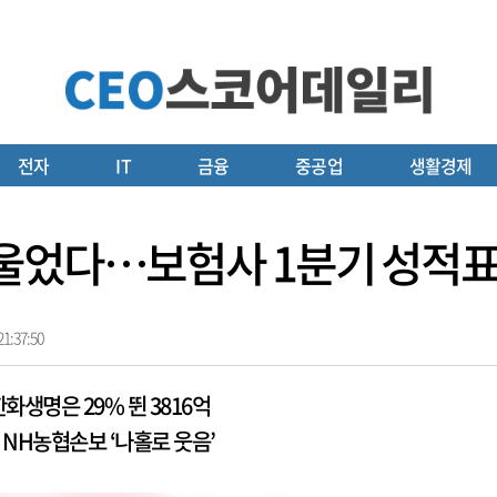
전자
IT
금융
중공업
생활경제
울었다…보험사 1분기 성적표 
1:37:50
화생명은 29% 뛴 3816억
 NH농협손보 ‘나홀로 웃음’