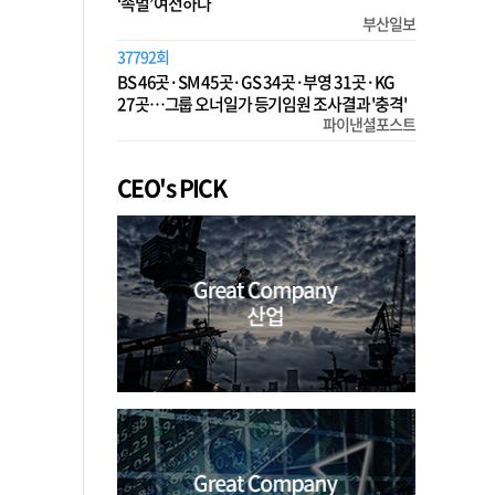
‘족벌’ 여전하다
부산일보
37792회
BS 46곳·SM 45곳·GS 34곳·부영 31곳·KG
27곳…그룹 오너일가 등기임원 조사결과 '충격'
파이낸셜포스트
CEO's PICK