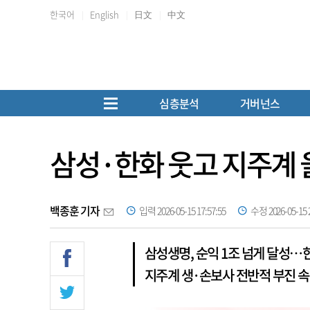
한국어
English
日文
中文
심층분석
거버넌스
삼성·한화 웃고 지주계 
백종훈 기자
입력 2026-05-15 17:57:55
수정 2026-05-15 2
삼성생명, 순익 1조 넘게 달성…한
지주계 생·손보사 전반적 부진 속