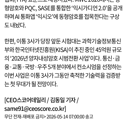
형암호와 PQC, SASE를 통합한 ‘익시가디언 2.0’을 공개
하며 AI 통화앱 ‘익시오’에 동형암호를 접목한다는 구상
도 내놨다.
한편, 이통 3사가 당장 앞둔 시험대는 과학기술정보통신
부와 한국인터넷진흥원(KISA)이 추진 중인 45억원 규모
의 ‘2026년 양자내성암호 시범전환 사업’이다. 통신·금
융·교통·국방·우주 5개 분야에서 컨소시엄을 선정하는
이번 사업은 이통 3사가 그동안 축적한 기술력을 검증받
는 첫 무대가 될 전망이다.
[CEO스코어데일리 / 김동일 기자 /
same91@ceoscore.co.kr]
무단 전재-재배포 금지> 2026-05-14 07:00:00 송고