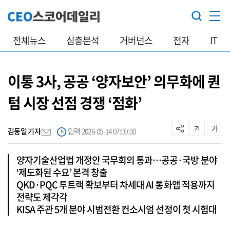
전체뉴스
심층분석
거버넌스
전자
IT
이통 3사, 공공 ‘양자보안’ 의무화에 퀀
텀 시장 선점 경쟁 ‘점화’
김동일 기자
입력 2026-05-14 07:00:00
양자기술산업법 개정안 국무회의 통과…공공·국방 분야
‘제도화된 수요’ 본격 창출
QKD·PQC 투트랙 확보부터 차세대 AI 통화앱 적용까지
전략도 제각각
KISA 주관 5개 분야 시범전환 컨소시엄 선정이 첫 시험대