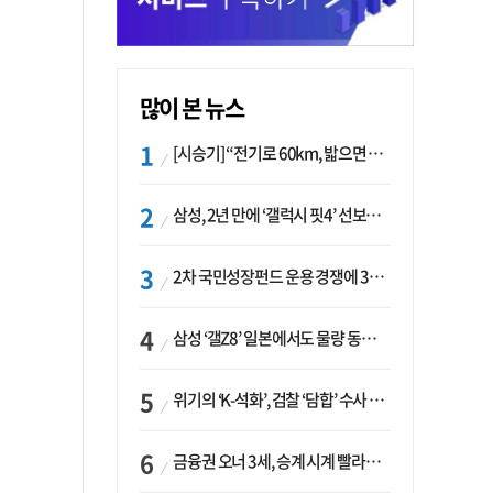
많이 본 뉴스
[시승기] “전기로 60km, 밟으면 462마력”…볼보 XC60 T8의 두 얼굴
삼성, 2년 만에 ‘갤럭시 핏4’ 선보이나…웨어러블 생태계 확장 ‘시동’
2차 국민성장펀드 운용 경쟁에 33개사 몰렸다…신한·하나 등 새 얼굴 대거 합류
삼성 ‘갤Z8’ 일본에서도 물량 동났다…애플 참전 앞두고 선두 수성 ‘시험대’
위기의 ‘K-석화’, 검찰 ‘담합’ 수사 착수…“LG·한화·롯데 등 7개 업체, 8개 제품 가격 담합”
금융권 오너 3세, 승계 시계 빨라지나…한국투자 ‘속도’·미래에셋·메리츠는 ‘거리두기’