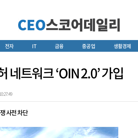
전자
IT
금융
중공업
생활경제
네트워크 ‘OIN 2.0’ 가입
0:27:49
쟁 사전 차단