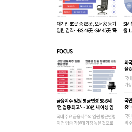
대기업 89곳 중 85곳, 오너家 등기
SM 
임원 겸직…BS 46곳·SM 45곳 ‘족
출 1
벌경영’ 고착화
·3위
FOCUS
외국
율 
국내
가장
반면
융이
국민
금융지주 임원 평균연령 58.6세
기관
충’
‘전 업종 최고’… 10년 새 여성 임
원은 14배 껑충
국민
국내 주요 금융지주의 임원 평균연령
의 주
이 전 업종 가운데 가장 높은 것으로
가까
나타났다. 금융업 특유의 경험 중심 인