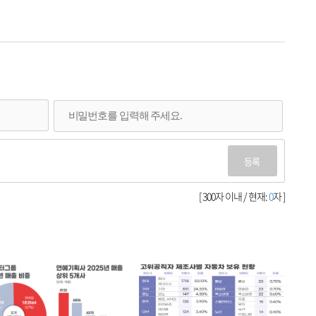
등록
[ 300자 이내 / 현재:
0
자 ]