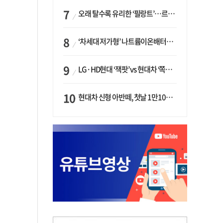
오래 탈수록 유리한 ‘필랑트’…르노코리아, 5년 뒤 잔존가치 53% 보장
‘차세대 저가형’ 나트륨이온배터리 시대 오나…LG화학·에코프로, 상용화 속도낸다
LG·HD현대 ‘잭팟’ vs 현대차 ‘쪽박’…글로벌 사모펀드, 韓 대기업 투자 ‘희비’
현대차 신형 아반떼, 첫날 1만1094대 계약…역대 최고치 경신