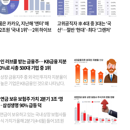
품은 카카오, 지난해 '엔터' 매
고위공직자 車 4대 중 3대는 ‘국
.2조원 '국내 1위'…2위 하이브
산’…절반 ‘현대’·최다 ‘그랜저’
 JYP 순
인 러브콜 받는 금융주… KB금융 지분
80%로 시총 500대 기업 중 1위
 상장 금융지주 중 외국인 투자자 지분율이
 높은 기업은 KB금융인 것으로 나타났다.
 외국인 지분율이 가장 낮은 곳은 메리츠금
었다. 특히 KB금융은 지난달 말 기준 해외
연금 보유 보험주 가치 2분기 3조 ‘껑
투자자 지분율이...
… 삼성생명 90% 급등 덕
연금이 보유하고 있는 국내 상장 보험사들
식 가치가 올해 2분기(4~6월) 들어 3조원
이 불어난 것으로 집계됐다. 삼성생명 주가