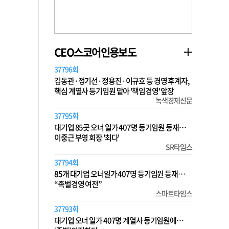
CEO스코어인용보도
37796회
김동관·정기선·정용진·이규호 등 경영 후계자,
핵심 계열사 등기임원 맡아 '책임경영' 앞장
녹색경제신문
37795회
대기업 85곳 오너 일가 407명 등기임원 등재…
이중근 부영 회장 '최다'
SR타임스
37794회
85개 대기업 오너일가 407명 등기임원 등재…
“족벌경영 여전”
스마트타임스
37793회
대기업 오너 일가 407명 계열사 등기임원에…