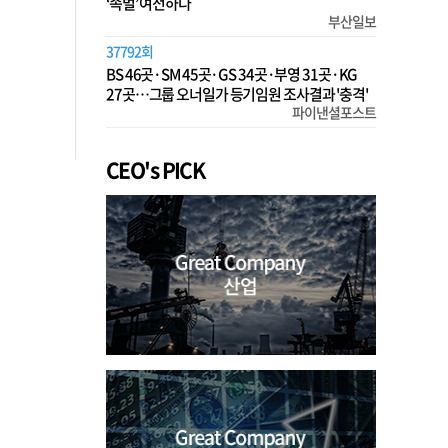
‘족벌’ 여전하다
부산일보
37792회
BS 46곳·SM 45곳·GS 34곳·부영 31곳·KG
27곳…그룹 오너일가 등기임원 조사결과 '충격'
파이낸셜포스트
CEO's PICK