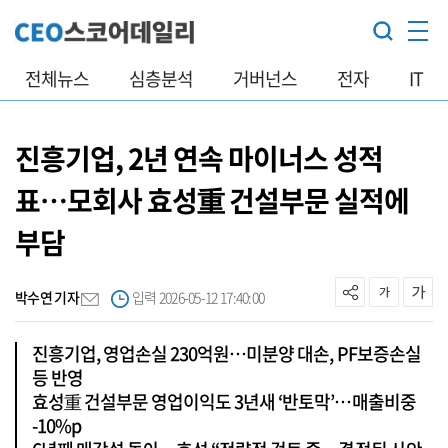
전체뉴스
심층분석
거버넌스
전자
IT
진흥기업, 2년 연속 마이너스 성적
표…모회사 효성重 건설부문 실적에
부담
박수연 기자
입력 2026-05-12 17:40:00
진흥기업, 영업손실 230억원…미분양 대손, PF보증손실
등 반영
효성重 건설부문 영업이익도 3년새 ‘반토막’…매출비중
-10%p