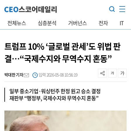
전체뉴스
심층분석
거버넌스
전자
IT
트럼프 10% ‘글로벌 관세’도 위법 판
결…“국제수지와 무역수지 혼동”
박대한 기자
입력 2026-05-08 10:56:19
일부 중소기업·워싱턴주 한정 원고 승소 결정
재판부 “행정부, 국제수지와 무역수지 혼동”