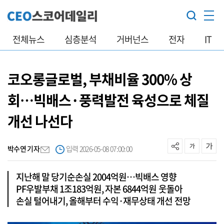
전체뉴스
심층분석
거버넌스
전자
IT
코오롱글로벌, 부채비율 300% 상
회…빅배스·풍력발전 육성으로 체질
개선 나선다
박수연 기자
입력 2026-05-08 07:00:00
지난해 말 당기순손실 2004억원…빅배스 영향
PF우발부채 1조183억원, 자본 6844억원 웃돌아
손실 털어내기, 올해부터 수익·재무상태 개선 전망