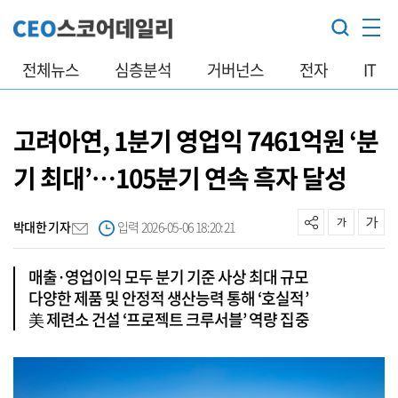
전체뉴스
심층분석
거버넌스
전자
IT
고려아연, 1분기 영업익 7461억원 ‘분
기 최대’…105분기 연속 흑자 달성
박대한 기자
입력 2026-05-06 18:20:21
매출·영업이익 모두 분기 기준 사상 최대 규모
다양한 제품 및 안정적 생산능력 통해 ‘호실적’
美 제련소 건설 ‘프로젝트 크루서블’ 역량 집중