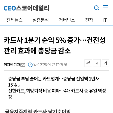
전체뉴스
심층분석
거버넌스
전자
IT
카드사 1분기 순익 5% 증가…건전성
관리 효과에 충당금 감소
이지원 기자
입력 2026-04-27 17:05:56
충당금 부담 줄어든 카드업계…충당금 전입액 1년새
15%↓
신한카드, 희망퇴직 비용 여파…4개 카드사 중 유일 역성
장