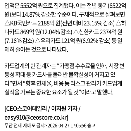
입액은 5552억 원으로 집계됐다. 이는 전년 동기(6522억
원)보다 14.87% 감소한 수준이다. 구체적으로 살펴보면
△KB국민카드 2188억 원(전년 대비 23.15% 감소) △하
나카드 869억 원(12.04% 감소) △신한카드 2374억 원
(7.16% 감소) △우리카드 121억 원(6.92% 감소) 등 일
제히 줄어든 것으로 나타났다.
카드업계의 한 관계자는 “가맹점 수수료율 인하, 시장 변
동성 확대 등 카드사를 둘러싼 불확실성이 커지고 있
다”면서 “향후 연체율, 비용 등 리스크 관리가 카드업계
실적을 가르는 중요한 요소가 될 것”이라고 말했다.
[CEO스코어데일리 / 이지원 기자 /
easy910@ceoscore.co.kr]
무단 전재-재배포 금지> 2026-04-27 17:05:56 송고