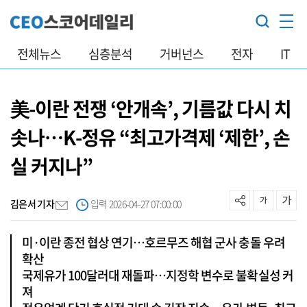
전체뉴스
심층분석
거버넌스
전자
IT
美-이란 전쟁 ‘안개속’, 기름값 다시 치
솟나…K-정유 “최고가격제 ‘제한’, 손
실 커지나”
김은서 기자
입력 2026-04-27 07:00:00
미·이란 종전 협상 연기…호르무즈 해협 군사 충돌 우려
확산
국제유가 100달러대 재돌파…지정학 변수로 불확실성 커
져