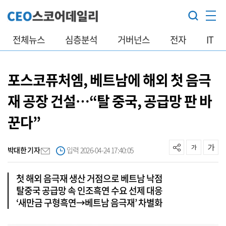
전체뉴스
심층분석
거버넌스
전자
IT
포스코퓨처엠, 베트남에 해외 첫 음극
재 공장 건설…“탈 중국, 공급망 판 바
꾼다”
박대한 기자
입력 2026-04-24 17:40:05
첫 해외 음극재 생산 거점으로 베트남 낙점
탈중국 공급망 속 인조흑연 수요 선제 대응
‘새만금 구형흑연→베트남 음극재’ 차별화