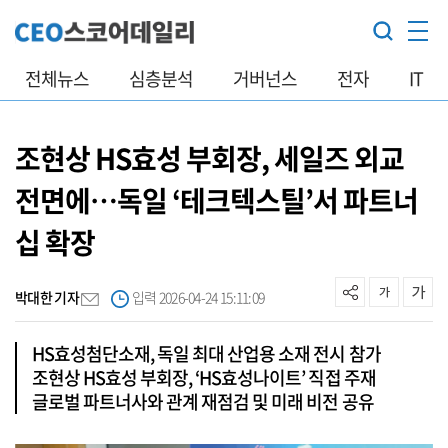
전체뉴스
심층분석
거버넌스
전자
IT
조현상 HS효성 부회장, 세일즈 외교
전면에…독일 ‘테크텍스틸’서 파트너
십 확장
박대한 기자
입력 2026-04-24 15:11:09
HS효성첨단소재, 독일 최대 산업용 소재 전시 참가
조현상 HS효성 부회장, ‘HS효성나이트’ 직접 주재
글로벌 파트너사와 관계 재점검 및 미래 비전 공유