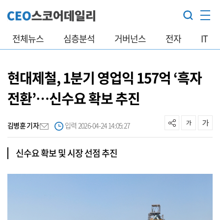
전체뉴스
심층분석
거버넌스
전자
IT
현대제철, 1분기 영업익 157억 ‘흑자
전환’…신수요 확보 추진
김병훈 기자
입력 2026-04-24 14:05:27
신수요 확보 및 시장 선점 추진