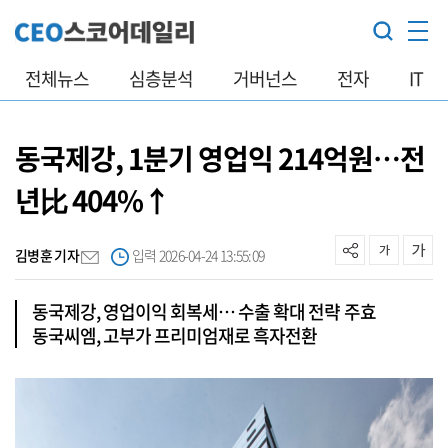
전체뉴스
심층분석
거버넌스
전자
IT
동국제강, 1분기 영업익 214억원…전
년比 404%↑
김병훈 기자
입력 2026-04-24 13:55:09
동국제강, 영업이익 회복세… 수출 확대 전략 주효
동국씨엠, 고부가 프리미엄재로 흑자전환