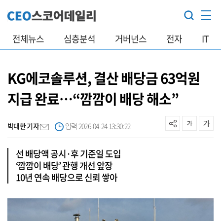
전체뉴스
심층분석
거버넌스
전자
IT
KG에코솔루션, 결산 배당금 63억원
지급 완료…“깜깜이 배당 해소”
박대한 기자
입력 2026-04-24 13:30:22
선 배당액 공시·후 기준일 도입
‘깜깜이 배당’ 관행 개선 앞장
10년 연속 배당으로 신뢰 쌓아