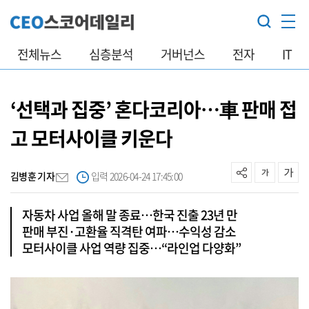
전체뉴스
심층분석
거버넌스
전자
IT
‘선택과 집중’ 혼다코리아…車 판매 접
고 모터사이클 키운다
김병훈 기자
입력 2026-04-24 17:45:00
자동차 사업 올해 말 종료…한국 진출 23년 만
판매 부진·고환율 직격탄 여파…수익성 감소
모터사이클 사업 역량 집중…“라인업 다양화”