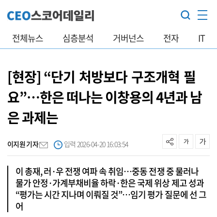
전체뉴스
심층분석
거버넌스
전자
IT
[현장] “단기 처방보다 구조개혁 필
요”…한은 떠나는 이창용의 4년과 남
은 과제는
이지원 기자
입력 2026-04-20 16:03:54
이 총재, 러·우 전쟁 여파 속 취임…중동 전쟁 중 물러나
물가 안정·가계부채비율 하락·한은 국제 위상 제고 성과
“평가는 시간 지나며 이뤄질 것”…임기 평가 질문에 선 그
어