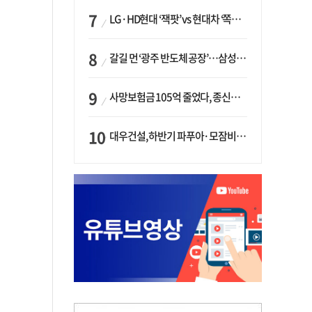
LG·HD현대 ‘잭팟’ vs 현대차 ‘쪽박’…글로벌 사모펀드, 韓 대기업 투자 ‘희비’
갈길 먼 ‘광주 반도체 공장’…삼성·SK, ‘주 52시간제’ 규제 해소 ‘공방’
사망보험금 105억 줄었다, 종신보험·유동화 동시에 ‘주춤’…신한라이프는 401억 급증
대우건설, 하반기 파푸아·모잠비크 LNG 플랜트 수주 가시권…수주목표 27조로 샹향