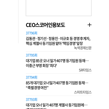
CEO스코어인용보도
37796회
김동관·정기선·정용진·이규호 등 경영 후계자,
핵심 계열사 등기임원 맡아 '책임경영' 앞장
녹색경제신문
37795회
대기업 85곳 오너 일가 407명 등기임원 등재…
이중근 부영 회장 '최다'
SR타임스
37794회
85개 대기업 오너일가 407명 등기임원 등재…
“족벌경영 여전”
스마트타임스
37793회
대기업 오너 일가 407명 계열사 등기임원에…