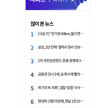
많이 본 뉴스
[시승기] “전기로 60km, 밟으면 462마력”…볼보 XC60 T8의 두 얼굴
삼성, 2년 만에 ‘갤럭시 핏4’ 선보이나…웨어러블 생태계 확장 ‘시동’
2차 국민성장펀드 운용 경쟁에 33개사 몰렸다…신한·하나 등 새 얼굴 대거 합류
금융권 오너 3세, 승계 시계 빨라지나…한국투자 ‘속도’·미래에셋·메리츠는 ‘거리두기’
위기의 ‘K-석화’, 검찰 ‘담합’ 수사 착수…“LG·한화·롯데 등 7개 업체, 8개 제품 가격 담합”
현대차 신형 아반떼, 첫날 1만1094대 계약…역대 최고치 경신