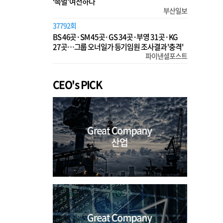
‘족벌’ 여전하다
부산일보
37792회
BS 46곳·SM 45곳·GS 34곳·부영 31곳·KG
27곳…그룹 오너일가 등기임원 조사결과 '충격'
파이낸셜포스트
CEO's PICK