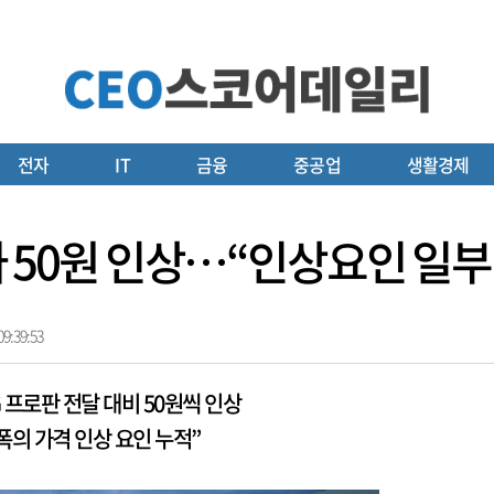
전자
IT
금융
중공업
생활경제
급가 50원 인상…“인상요인 일부
9:39:53
 프로판 전달 대비 50원씩 인상
폭의 가격 인상 요인 누적”