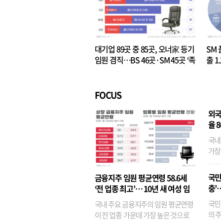
대기업 89곳 중 85곳, 오너家 등기
SM 
임원 겸직…BS 46곳·SM 45곳 ‘족
출 1
벌경영’ 고착화
·3위
FOCUS
외국
율 
국내
가장
반면
융이
국민
금융지주 임원 평균연령 58.6세
기관
충’
‘전 업종 최고’… 10년 새 여성 임
원은 14배 껑충
국민
국내 주요 금융지주의 임원 평균연령
의 주
이 전 업종 가운데 가장 높은 것으로