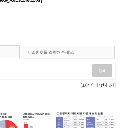
등록
[ 300자 이내 / 현재:
0
자 ]