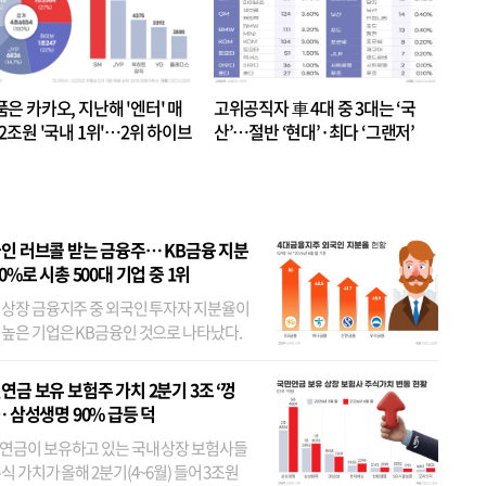
품은 카카오, 지난해 '엔터' 매
고위공직자 車 4대 중 3대는 ‘국
.2조원 '국내 1위'…2위 하이브
산’…절반 ‘현대’·최다 ‘그랜저’
 JYP 순
인 러브콜 받는 금융주… KB금융 지분
80%로 시총 500대 기업 중 1위
 상장 금융지주 중 외국인 투자자 지분율이
 높은 기업은 KB금융인 것으로 나타났다.
 외국인 지분율이 가장 낮은 곳은 메리츠금
었다. 특히 KB금융은 지난달 말 기준 해외
연금 보유 보험주 가치 2분기 3조 ‘껑
투자자 지분율이...
… 삼성생명 90% 급등 덕
연금이 보유하고 있는 국내 상장 보험사들
식 가치가 올해 2분기(4~6월) 들어 3조원