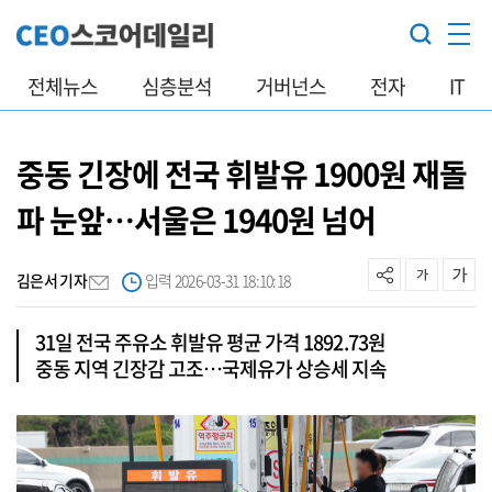
전체뉴스
심층분석
거버넌스
전자
IT
중동 긴장에 전국 휘발유 1900원 재돌
파 눈앞…서울은 1940원 넘어
김은서 기자
입력 2026-03-31 18:10:18
31일 전국 주유소 휘발유 평균 가격 1892.73원
중동 지역 긴장감 고조…국제유가 상승세 지속