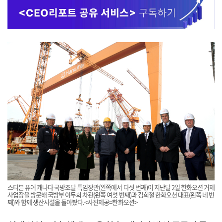
스티븐 퓨어 캐나다 국방조달 특임장관(왼쪽에서 다섯 번째)이 지난달 2일 한화오션 거제
사업장을 방문해 국방부 이두희 차관(왼쪽 여섯 번째)과 김희철 한화오션 대표(왼쪽 네 번
째)와 함께 생산시설을 돌아봤다.<사진제공=한화오션>