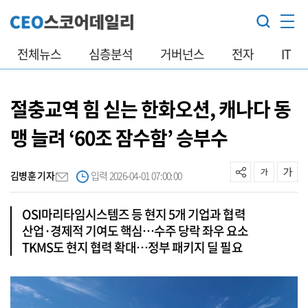
전체뉴스
심층분석
거버넌스
전자
IT
절충교역 힘 싣는 한화오션, 캐나다 동
맹 늘려 ‘60조 잠수함’ 승부수
김병훈 기자
입력 2026-04-01 07:00:00
OSI마리타임시스템즈 등 현지 5개 기업과 협력
산업·경제적 기여도 핵심…수주 당락 좌우 요소
TKMS도 현지 협력 확대…정부 패키지 딜 필요