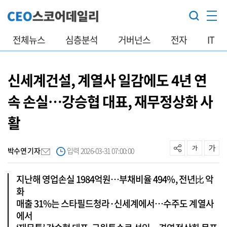
전체뉴스
심층분석
거버넌스
전자
IT
신세계건설, 계열사 일감에도 4년 연
속 손실…강승협 대표, 재무정상화 사
활
박수연 기자
입력 2026-03-31 07:00:00
지난해 영업손실 1984억원…부채비율 494%, 전년比 악
화
매출 31%는 스타필드청라·신세계에서…수주도 계열사
에서