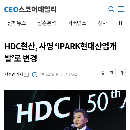
전체뉴스
심층분석
거버넌스
전자
IT
HDC현산, 사명 ‘IPARK현대산업개
발’로 변경
박수연 기자
입력 2026-03-26 14:17:40