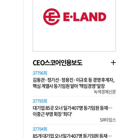
CEO스코어인용보도
37796회
김동관·정기선·정용진·이규호 등 경영 후계자,
핵심 계열사 등기임원 맡아 '책임경영' 앞장
녹색경제신문
37795회
대기업 85곳 오너 일가 407명 등기임원 등재…
이중근 부영 회장 '최다'
SR타임스
37794회
85개 대기업 오너일가 407명 등기임원 등재…