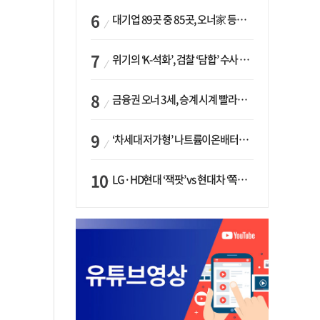
대기업 89곳 중 85곳, 오너家 등기임원 겸직…BS 46곳·SM 45곳 ‘족벌경영’ 고착화
위기의 ‘K-석화’, 검찰 ‘담합’ 수사 착수…“LG·한화·롯데 등 7개 업체, 8개 제품 가격 담합”
금융권 오너 3세, 승계 시계 빨라지나…한국투자 ‘속도’·미래에셋·메리츠는 ‘거리두기’
‘차세대 저가형’ 나트륨이온배터리 시대 오나…LG화학·에코프로, 상용화 속도낸다
LG·HD현대 ‘잭팟’ vs 현대차 ‘쪽박’…글로벌 사모펀드, 韓 대기업 투자 ‘희비’