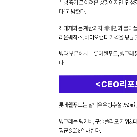
실성 증가로 어려운 상황이지만, 민생
다”고 밝혔다.
해태제과는 계란과자 베베핀과 롤리폴리 등
리온웨하스, 바이오캔디 가격을 평균 5.
빙과 부문에서는 롯데웰푸드, 빙그레 등 
다.
롯데웰푸드는 찰떡우유빙수설 250㎖, 소
빙그레는 링키바, 구슬폴라포 키위&파
평균 8.2% 인하한다.