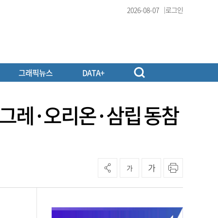
2026-08-07
로그인
그래픽뉴스
DATA+
빙그레·오리온·삼립 동참
가
가