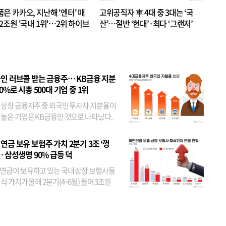
품은 카카오, 지난해 '엔터' 매
고위공직자 車 4대 중 3대는 ‘국
.2조원 '국내 1위'…2위 하이브
산’…절반 ‘현대’·최다 ‘그랜저’
 JYP 순
인 러브콜 받는 금융주… KB금융 지분
80%로 시총 500대 기업 중 1위
 상장 금융지주 중 외국인 투자자 지분율이
 높은 기업은 KB금융인 것으로 나타났다.
 외국인 지분율이 가장 낮은 곳은 메리츠금
었다. 특히 KB금융은 지난달 말 기준 해외
연금 보유 보험주 가치 2분기 3조 ‘껑
투자자 지분율이...
… 삼성생명 90% 급등 덕
연금이 보유하고 있는 국내 상장 보험사들
식 가치가 올해 2분기(4~6월) 들어 3조원
이 불어난 것으로 집계됐다. 삼성생명 주가
이 기간 90% 가까이 치솟으면서 전체 증가분
부분을 책임진 덕...