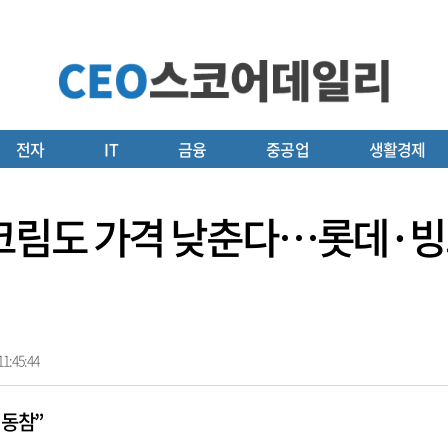
전자
IT
금융
중공업
생활경제
크림도 가격 낮춘다…롯데·
1:45:44
 동참”