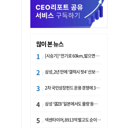
많이 본 뉴스
[시승기] “전기로 60km, 밟으면 462마력”…볼보 XC60 T8의 두 얼굴
삼성, 2년 만에 ‘갤럭시 핏4’ 선보이나…웨어러블 생태계 확장 ‘시동’
2차 국민성장펀드 운용 경쟁에 33개사 몰렸다…신한·하나 등 새 얼굴 대거 합류
삼성 ‘갤Z8’ 일본에서도 물량 동났다…애플 참전 앞두고 선두 수성 ‘시험대’
넥센타이어, 8913억 벌고도 순이익 2억…유럽 세부담에 이익 증발