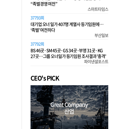
“족벌경영 여전”
스마트타임스
37793회
대기업 오너 일가 407명 계열사 등기임원에…
‘족벌’ 여전하다
부산일보
37792회
BS 46곳·SM 45곳·GS 34곳·부영 31곳·KG
27곳…그룹 오너일가 등기임원 조사결과 '충격'
파이낸셜포스트
CEO's PICK