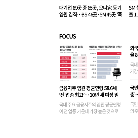
대기업 89곳 중 85곳, 오너家 등기
SM 
임원 겸직…BS 46곳·SM 45곳 ‘족
출 1
벌경영’ 고착화
·3위
FOCUS
외국
율 
국내
가장
반면
융이
국민
금융지주 임원 평균연령 58.6세
기관
충’
‘전 업종 최고’… 10년 새 여성 임
원은 14배 껑충
국민
국내 주요 금융지주의 임원 평균연령
의 주
이 전 업종 가운데 가장 높은 것으로
가까
나타났다. 금융업 특유의 경험 중심 인
가 
사와 내부 승진 문화가 이어지면서 10
의 대
년새 임원의 평균연령이 높아졌으며,