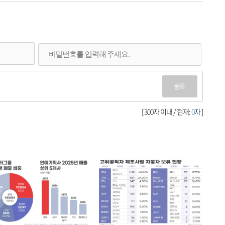
등록
[ 300자 이내 / 현재:
0
자 ]