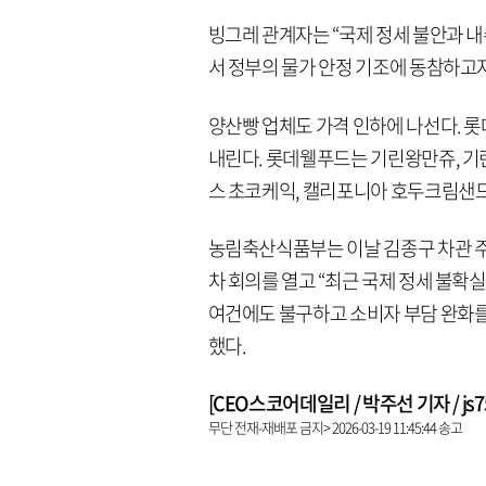
빙그레 관계자는 “국제 정세 불안과 
서 정부의 물가 안정 기조에 동참하고
양산빵 업체도 가격 인하에 나선다. 롯데
내린다. 롯데웰푸드는 기린왕만쥬, 기린 
스 초코케익, 캘리포니아 호두크림샌드 등
농림축산식품부는 이날 김종구 차관 주
차 회의를 열고 “최근 국제 정세 불확
여건에도 불구하고 소비자 부담 완화를
했다.
[CEO스코어데일리 / 박주선 기자 / js753
무단 전재-재배포 금지> 2026-03-19 11:45:44 송고