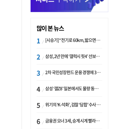
많이 본 뉴스
[시승기] “전기로 60km, 밟으면 462마력”…볼보 XC60 T8의 두 얼굴
삼성, 2년 만에 ‘갤럭시 핏4’ 선보이나…웨어러블 생태계 확장 ‘시동’
2차 국민성장펀드 운용 경쟁에 33개사 몰렸다…신한·하나 등 새 얼굴 대거 합류
삼성 ‘갤Z8’ 일본에서도 물량 동났다…애플 참전 앞두고 선두 수성 ‘시험대’
위기의 ‘K-석화’, 검찰 ‘담합’ 수사 착수…“LG·한화·롯데 등 7개 업체, 8개 제품 가격 담합”
금융권 오너 3세, 승계 시계 빨라지나…한국투자 ‘속도’·미래에셋·메리츠는 ‘거리두기’