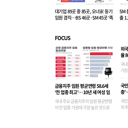
대기업 89곳 중 85곳, 오너家 등기
SM 
임원 겸직…BS 46곳·SM 45곳 ‘족
출 1
벌경영’ 고착화
·3위
FOCUS
외국
율 
국내
가장
반면
융이
국민
금융지주 임원 평균연령 58.6세
기관
충’
‘전 업종 최고’… 10년 새 여성 임
원은 14배 껑충
국민
국내 주요 금융지주의 임원 평균연령
의 주
이 전 업종 가운데 가장 높은 것으로
가까
나타났다. 금융업 특유의 경험 중심 인
가 
사와 내부 승진 문화가 이어지면서 10
의 대
년새 임원의 평균연령이 높아졌으며,