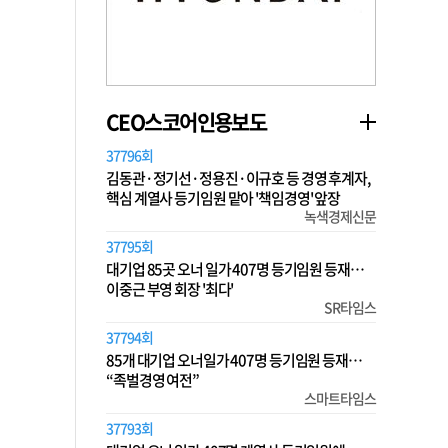
CEO스코어인용보도
37796회
김동관·정기선·정용진·이규호 등 경영 후계자,
핵심 계열사 등기임원 맡아 '책임경영' 앞장
녹색경제신문
37795회
대기업 85곳 오너 일가 407명 등기임원 등재…
이중근 부영 회장 '최다'
SR타임스
37794회
85개 대기업 오너일가 407명 등기임원 등재…
“족벌경영 여전”
스마트타임스
37793회