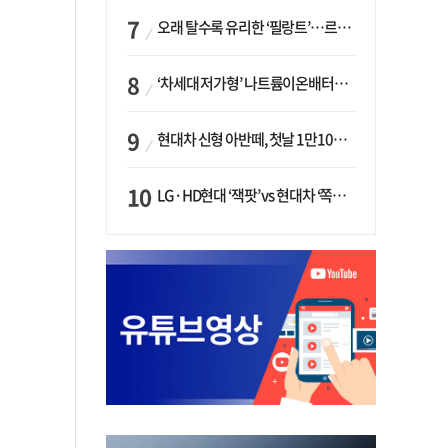
오래 탈수록 유리한 ‘필랑트’…르노코리아, 5년 뒤 잔존가치 53% 보장
‘차세대 저가형’ 나트륨이온배터리 시대 오나…LG화학·에코프로, 상용화 속도낸다
현대차 신형 아반떼, 첫날 1만1094대 계약…역대 최고치 경신
LG·HD현대 ‘잭팟’ vs 현대차 ‘쪽박’…글로벌 사모펀드, 韓 대기업 투자 ‘희비’