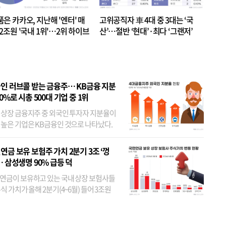
품은 카카오, 지난해 '엔터' 매
고위공직자 車 4대 중 3대는 ‘국
.2조원 '국내 1위'…2위 하이브
산’…절반 ‘현대’·최다 ‘그랜저’
 JYP 순
인 러브콜 받는 금융주… KB금융 지분
80%로 시총 500대 기업 중 1위
 상장 금융지주 중 외국인 투자자 지분율이
 높은 기업은 KB금융인 것으로 나타났다.
 외국인 지분율이 가장 낮은 곳은 메리츠금
었다. 특히 KB금융은 지난달 말 기준 해외
연금 보유 보험주 가치 2분기 3조 ‘껑
투자자 지분율이...
… 삼성생명 90% 급등 덕
연금이 보유하고 있는 국내 상장 보험사들
식 가치가 올해 2분기(4~6월) 들어 3조원
이 불어난 것으로 집계됐다. 삼성생명 주가
이 기간 90% 가까이 치솟으면서 전체 증가분
부분을 책임진 덕...