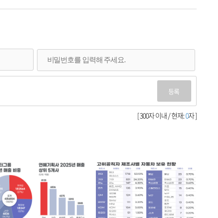
등록
[ 300자 이내 / 현재:
0
자 ]