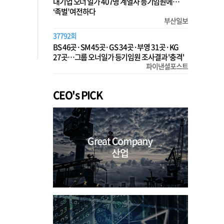
대기업 오너 일가 407명 계열사 등기임원에…
‘족벌’ 여전하다
부산일보
37792회
BS 46곳·SM 45곳·GS 34곳·부영 31곳·KG
27곳…그룹 오너일가 등기임원 조사결과 '충격'
파이낸셜포스트
CEO's PICK