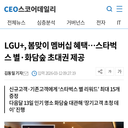
전체뉴스
심층분석
거버넌스
전자
IT
LGU+, 봄맞이 멤버십 혜택…스타벅
스 별·화담숲 초대권 제공
김동일 기자
입력 2026-03-12 09:27:19
신규고객·기존고객에게 ‘스타벅스 별 리워드’ 최대 15개
증정
다음달 13일 인기 명소 화담숲 대관해 ‘장기고객 초청 데
이’ 진행