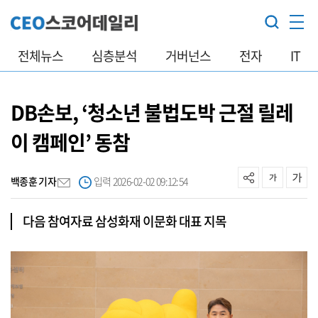
전체뉴스
심층분석
거버넌스
전자
IT
DB손보, ‘청소년 불법도박 근절 릴레
이 캠페인’ 동참
백종훈 기자
입력 2026-02-02 09:12:54
다음 참여자료 삼성화재 이문화 대표 지목