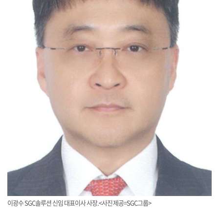
이광수 SGC솔루션 신임 대표이사 사장.<사진제공=SGC그룹>