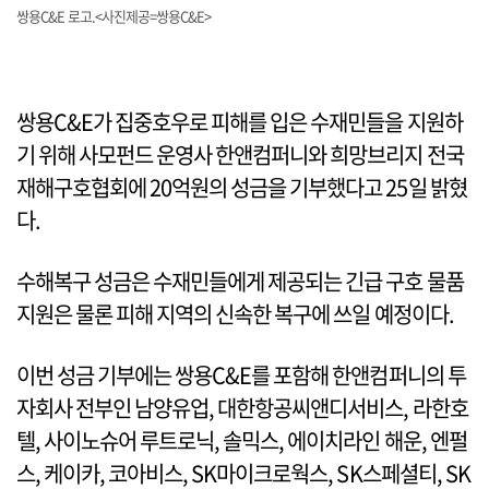
쌍용C&E 로고.<사진제공=쌍용C&E>
쌍용C&E가 집중호우로 피해를 입은 수재민들을 지원하
기 위해 사모펀드 운영사 한앤컴퍼니와 희망브리지 전국
재해구호협회에 20억원의 성금을 기부했다고 25일 밝혔
다.
수해복구 성금은 수재민들에게 제공되는 긴급 구호 물품
지원은 물론 피해 지역의 신속한 복구에 쓰일 예정이다.
이번 성금 기부에는 쌍용C&E를 포함해 한앤컴퍼니의 투
자회사 전부인 남양유업, 대한항공씨앤디서비스, 라한호
텔, 사이노슈어 루트로닉, 솔믹스, 에이치라인 해운, 엔펄
스, 케이카, 코아비스, SK마이크로웍스, SK스페셜티, SK