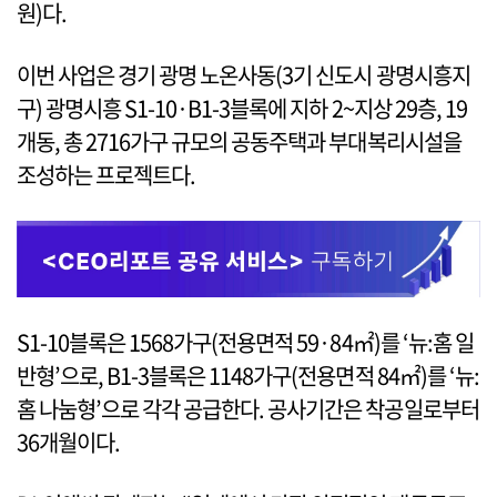
원)다.
이번 사업은 경기 광명 노온사동(3기 신도시 광명시흥지
구) 광명시흥 S1-10·B1-3블록에 지하 2~지상 29층, 19
개동, 총 2716가구 규모의 공동주택과 부대복리시설을
조성하는 프로젝트다.
S1-10블록은 1568가구(전용면적 59·84㎡)를 ‘뉴:홈 일
반형’으로, B1-3블록은 1148가구(전용면적 84㎡)를 ‘뉴:
홈 나눔형’으로 각각 공급한다. 공사기간은 착공일로부터
36개월이다.