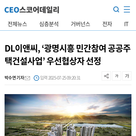
전체뉴스
심층분석
거버넌스
전자
IT
DL이앤씨, ‘광명시흥 민간참여 공공주
택건설사업’ 우선협상자 선정
박수연 기자
입력 2025-07-25 09:20:31