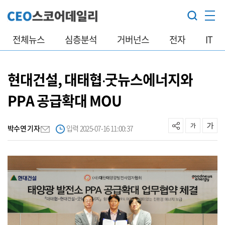
전체뉴스
심층분석
거버넌스
전자
IT
현대건설, 대태협‧굿뉴스에너지와
PPA 공급확대 MOU
박수연 기자
입력 2025-07-16 11:00:37