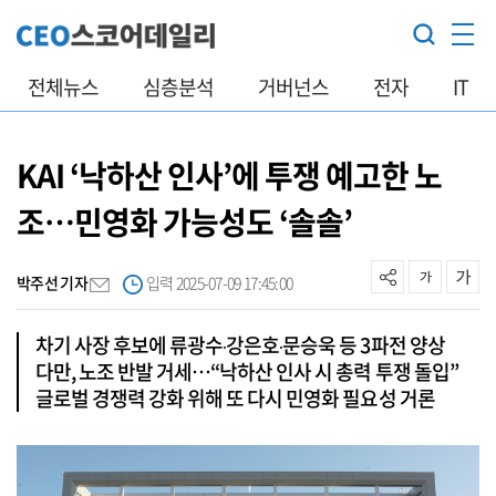
전체뉴스
심층분석
거버넌스
전자
IT
KAI ‘낙하산 인사’에 투쟁 예고한 노
조…민영화 가능성도 ‘솔솔’
박주선 기자
입력 2025-07-09 17:45:00
차기 사장 후보에 류광수‧강은호‧문승욱 등 3파전 양상
다만, 노조 반발 거세…“낙하산 인사 시 총력 투쟁 돌입”
글로벌 경쟁력 강화 위해 또 다시 민영화 필요성 거론