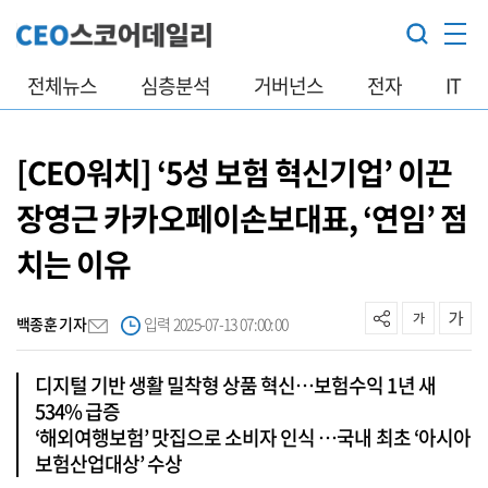
전체뉴스
심층분석
거버넌스
전자
IT
[CEO워치] ‘5성 보험 혁신기업’ 이끈
장영근 카카오페이손보대표, ‘연임’ 점
치는 이유
백종훈 기자
입력 2025-07-13 07:00:00
디지털 기반 생활 밀착형 상품 혁신…보험수익 1년 새
534% 급증
‘해외여행보험’ 맛집으로 소비자 인식 …국내 최초 ‘아시아
보험산업대상’ 수상