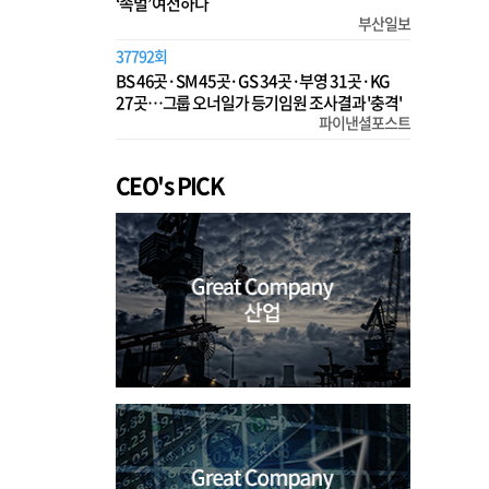
‘족벌’ 여전하다
부산일보
37792회
BS 46곳·SM 45곳·GS 34곳·부영 31곳·KG
27곳…그룹 오너일가 등기임원 조사결과 '충격'
파이낸셜포스트
CEO's PICK