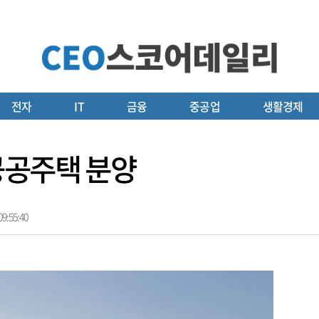
전자
IT
금융
중공업
생활경제
 공공주택 분양
9:55:40