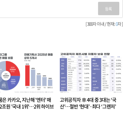
등록
[ 300자 이내 / 현재:
0
자 ]
품은 카카오, 지난해 '엔터' 매
고위공직자 車 4대 중 3대는 ‘국
.2조원 '국내 1위'…2위 하이브
산’…절반 ‘현대’·최다 ‘그랜저’
 JYP 순