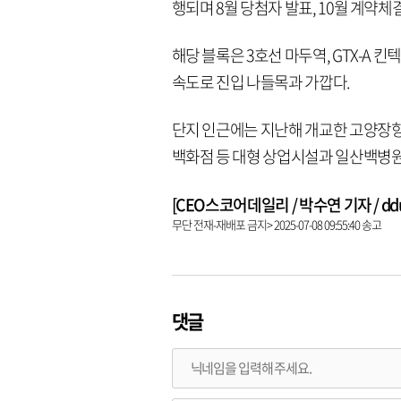
행되며 8월 당첨자 발표, 10월 계약체결
해당 블록은 3호선 마두역, GTX-A 
속도로 진입 나들목과 가깝다.
단지 인근에는 지난해 개교한 고양장
백화점 등 대형 상업시설과 일산백병원,
[CEO스코어데일리 / 박수연 기자 / dduni
무단 전재-재배포 금지> 2025-07-08 09:55:40 송고
댓글