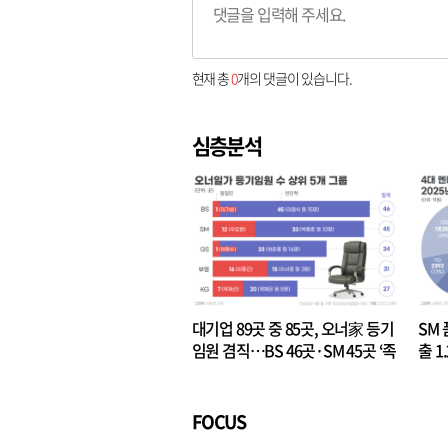
현재 총
0
개의 댓글이 있습니다.
심층분석
대기업 89곳 중 85곳, 오너家 등기
SM 
임원 겸직…BS 46곳·SM 45곳 ‘족
출 1
벌경영’ 고착화
·3위
FOCUS