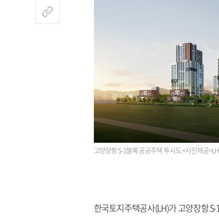
고양장항 S-1블록 공공주택 투시도.<사진제공=LH
한국토지주택공사(LH)가 고양장항 S-