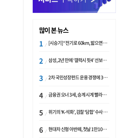
많이 본 뉴스
[시승기] “전기로 60km, 밟으면 462마력”…볼보 XC60 T8의 두 얼굴
삼성, 2년 만에 ‘갤럭시 핏4’ 선보이나…웨어러블 생태계 확장 ‘시동’
2차 국민성장펀드 운용 경쟁에 33개사 몰렸다…신한·하나 등 새 얼굴 대거 합류
금융권 오너 3세, 승계 시계 빨라지나…한국투자 ‘속도’·미래에셋·메리츠는 ‘거리두기’
위기의 ‘K-석화’, 검찰 ‘담합’ 수사 착수…“LG·한화·롯데 등 7개 업체, 8개 제품 가격 담합”
현대차 신형 아반떼, 첫날 1만1094대 계약…역대 최고치 경신