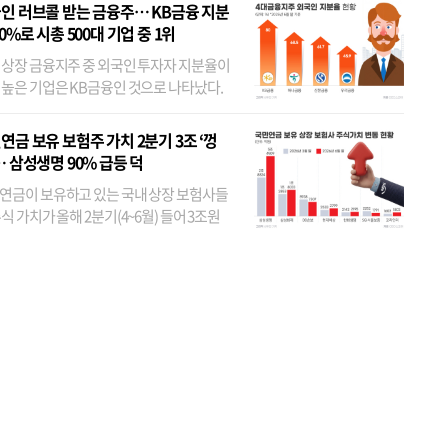
인 러브콜 받는 금융주… KB금융 지분
80%로 시총 500대 기업 중 1위
 상장 금융지주 중 외국인 투자자 지분율이
 높은 기업은 KB금융인 것으로 나타났다.
 외국인 지분율이 가장 낮은 곳은 메리츠금
었다. 특히 KB금융은 지난달 말 기준 해외
연금 보유 보험주 가치 2분기 3조 ‘껑
투자자 지분율이...
… 삼성생명 90% 급등 덕
연금이 보유하고 있는 국내 상장 보험사들
식 가치가 올해 2분기(4~6월) 들어 3조원
이 불어난 것으로 집계됐다. 삼성생명 주가
이 기간 90% 가까이 치솟으면서 전체 증가분
부분을 책임진 덕...