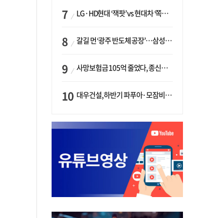
LG·HD현대 ‘잭팟’ vs 현대차 ‘쪽박’…글로벌 사모펀드, 韓 대기업 투자 ‘희비’
갈길 먼 ‘광주 반도체 공장’…삼성·SK, ‘주 52시간제’ 규제 해소 ‘공방’
사망보험금 105억 줄었다, 종신보험·유동화 동시에 ‘주춤’…신한라이프는 401억 급증
대우건설, 하반기 파푸아·모잠비크 LNG 플랜트 수주 가시권…수주목표 27조로 샹향