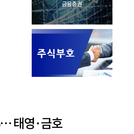
2%… 태영·금호