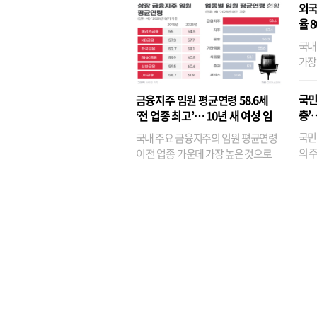
외국
율 
국내
가장
반면
융이
국민
금융지주 임원 평균연령 58.6세
기관
충’
‘전 업종 최고’… 10년 새 여성 임
원은 14배 껑충
국민
국내 주요 금융지주의 임원 평균연령
의 주
이 전 업종 가운데 가장 높은 것으로
가까
나타났다. 금융업 특유의 경험 중심 인
가 
사와 내부 승진 문화가 이어지면서 10
의 대
년새 임원의 평균연령이 높아졌으며,
평균연령이 60대를 기...