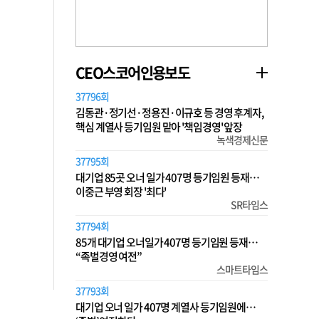
CEO스코어인용보도
37796회
김동관·정기선·정용진·이규호 등 경영 후계자,
핵심 계열사 등기임원 맡아 '책임경영' 앞장
녹색경제신문
37795회
대기업 85곳 오너 일가 407명 등기임원 등재…
이중근 부영 회장 '최다'
SR타임스
37794회
85개 대기업 오너일가 407명 등기임원 등재…
“족벌경영 여전”
스마트타임스
37793회
대기업 오너 일가 407명 계열사 등기임원에…