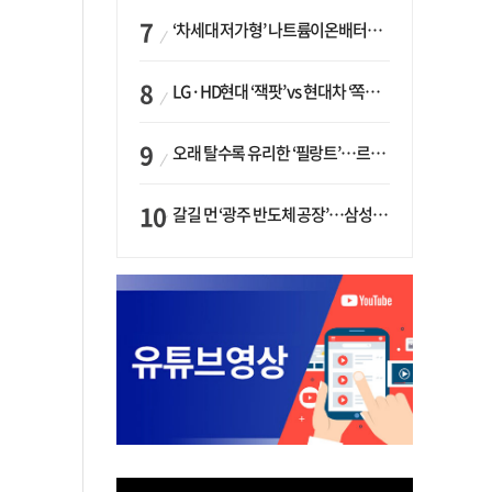
‘차세대 저가형’ 나트륨이온배터리 시대 오나…LG화학·에코프로, 상용화 속도낸다
LG·HD현대 ‘잭팟’ vs 현대차 ‘쪽박’…글로벌 사모펀드, 韓 대기업 투자 ‘희비’
오래 탈수록 유리한 ‘필랑트’…르노코리아, 5년 뒤 잔존가치 53% 보장
갈길 먼 ‘광주 반도체 공장’…삼성·SK, ‘주 52시간제’ 규제 해소 ‘공방’