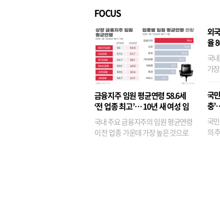
FOCUS
외국
율 
국내
가장
반면
융이
국민
금융지주 임원 평균연령 58.6세
기관
충’
‘전 업종 최고’… 10년 새 여성 임
원은 14배 껑충
국민
국내 주요 금융지주의 임원 평균연령
의 주
이 전 업종 가운데 가장 높은 것으로
가까
나타났다. 금융업 특유의 경험 중심 인
가 
사와 내부 승진 문화가 이어지면서 10
의 대
년새 임원의 평균연령이 높아졌으며,
평균연령이 60대를 기...