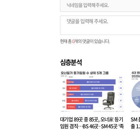
현재 총
0
개의 댓글이 있습니다.
심층분석
대기업 89곳 중 85곳, 오너家 등기
SM 
임원 겸직…BS 46곳·SM 45곳 ‘족
출 1
벌경영’ 고착화
·3위