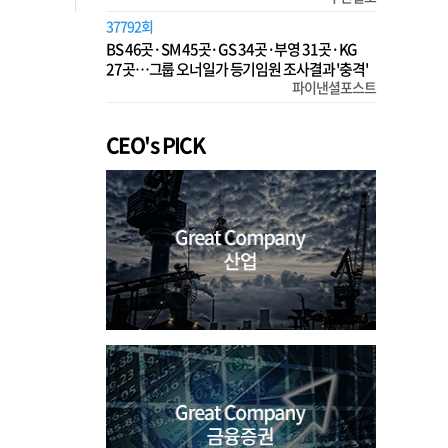
37792회
BS 46곳·SM 45곳·GS 34곳·부영 31곳·KG
27곳…그룹 오너일가 등기임원 조사결과 '충격'
파이낸셜포스트
CEO's PICK