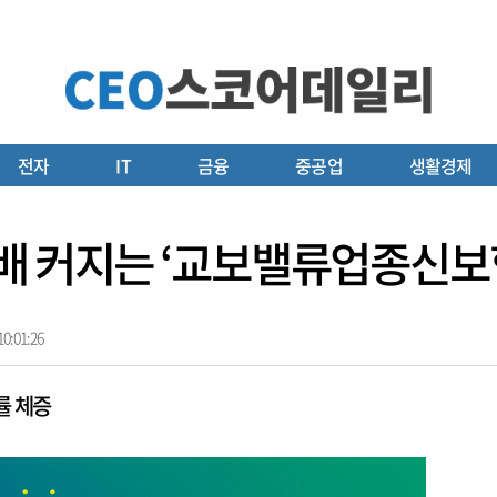
전자
IT
금융
중공업
생활경제
배 커지는 ‘교보밸류업종신보
0:01:26
률 체증