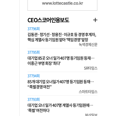
CEO스코어인용보도
37796회
김동관·정기선·정용진·이규호 등 경영 후계자,
핵심 계열사 등기임원 맡아 '책임경영' 앞장
녹색경제신문
37795회
대기업 85곳 오너 일가 407명 등기임원 등재…
이중근 부영 회장 '최다'
SR타임스
37794회
85개 대기업 오너일가 407명 등기임원 등재…
“족벌경영 여전”
스마트타임스
37793회
대기업 오너 일가 407명 계열사 등기임원에…
‘족벌’ 여전하다
부산일보