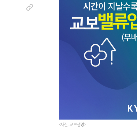
<사진=교보생명>