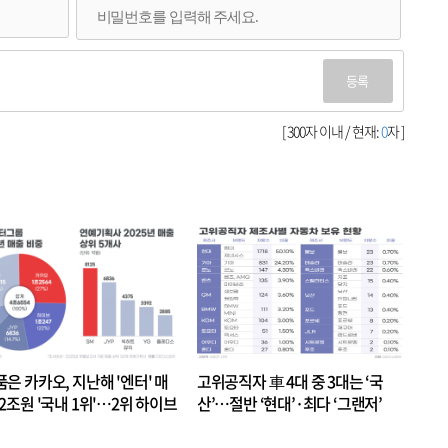
등록
[ 300자 이내 / 현재:
0
자 ]
품은 카카오, 지난해 '엔터' 매
고위공직자 車 4대 중 3대는 ‘국
.2조원 '국내 1위'…2위 하이브
산’…절반 ‘현대’·최다 ‘그랜저’
 JYP 순