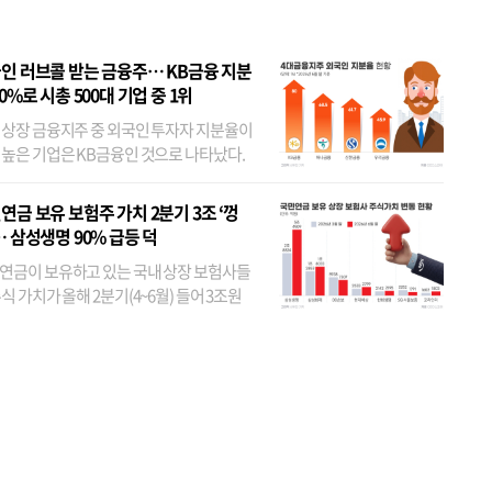
인 러브콜 받는 금융주… KB금융 지분
80%로 시총 500대 기업 중 1위
 상장 금융지주 중 외국인 투자자 지분율이
 높은 기업은 KB금융인 것으로 나타났다.
 외국인 지분율이 가장 낮은 곳은 메리츠금
었다. 특히 KB금융은 지난달 말 기준 해외
연금 보유 보험주 가치 2분기 3조 ‘껑
투자자 지분율이...
… 삼성생명 90% 급등 덕
연금이 보유하고 있는 국내 상장 보험사들
식 가치가 올해 2분기(4~6월) 들어 3조원
이 불어난 것으로 집계됐다. 삼성생명 주가
이 기간 90% 가까이 치솟으면서 전체 증가분
부분을 책임진 덕...