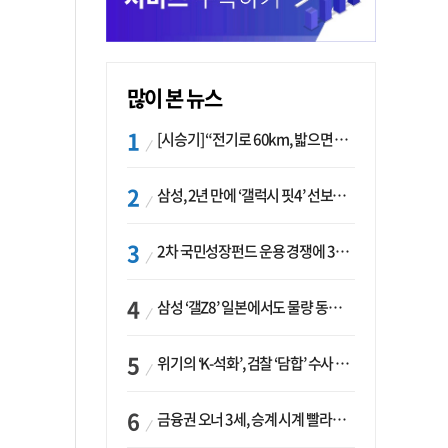
많이 본 뉴스
[시승기] “전기로 60km, 밟으면 462마력”…볼보 XC60 T8의 두 얼굴
삼성, 2년 만에 ‘갤럭시 핏4’ 선보이나…웨어러블 생태계 확장 ‘시동’
2차 국민성장펀드 운용 경쟁에 33개사 몰렸다…신한·하나 등 새 얼굴 대거 합류
삼성 ‘갤Z8’ 일본에서도 물량 동났다…애플 참전 앞두고 선두 수성 ‘시험대’
위기의 ‘K-석화’, 검찰 ‘담합’ 수사 착수…“LG·한화·롯데 등 7개 업체, 8개 제품 가격 담합”
금융권 오너 3세, 승계 시계 빨라지나…한국투자 ‘속도’·미래에셋·메리츠는 ‘거리두기’