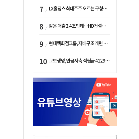
LX홀딩스 최대주주 오르는 구형모 사장…계열사 실적 개선 ‘과제’
같은 매출 2.4조인데…HD건설기계·두산밥캣, 성장 동력 갈렸다
현대백화점그룹, 지배구조 개편 작업…지주사 행위제한 요건 해소
교보생명, 연금저축 적립금 4129억 증가 ‘1위’…KB라이프는 최대 감소율