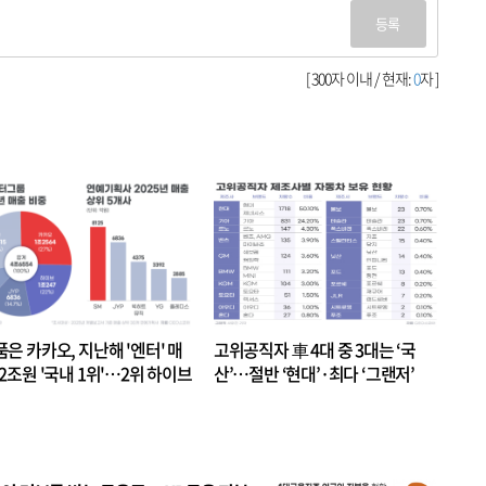
등록
[ 300자 이내 / 현재:
0
자 ]
품은 카카오, 지난해 '엔터' 매
고위공직자 車 4대 중 3대는 ‘국
.2조원 '국내 1위'…2위 하이브
산’…절반 ‘현대’·최다 ‘그랜저’
 JYP 순