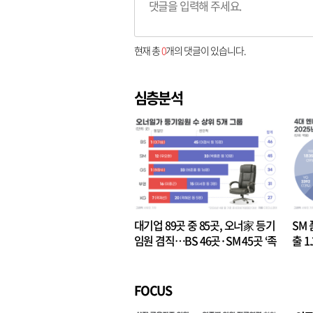
현재 총
0
개의 댓글이 있습니다.
심층분석
대기업 89곳 중 85곳, 오너家 등기
SM 
임원 겸직…BS 46곳·SM 45곳 ‘족
출 1
벌경영’ 고착화
·3위
FOCUS