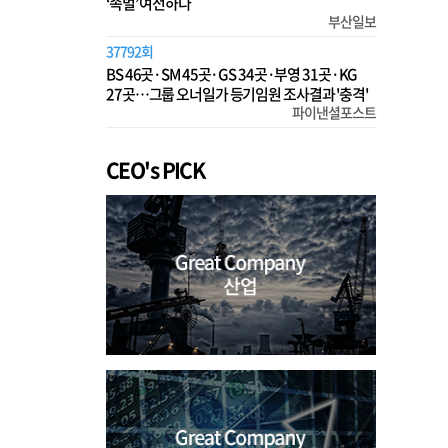
‘족벌’ 여전하다
부산일보
37792회
BS 46곳·SM 45곳·GS 34곳·부영 31곳·KG
27곳…그룹 오너일가 등기임원 조사결과 '충격'
파이낸셜포스트
CEO's PICK