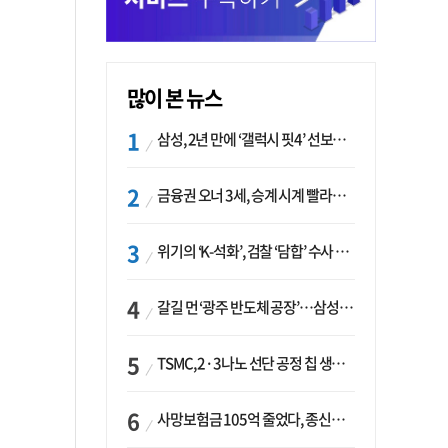
많이 본 뉴스
삼성, 2년 만에 ‘갤럭시 핏4’ 선보이나…웨어러블 생태계 확장 ‘시동’
금융권 오너 3세, 승계 시계 빨라지나…한국투자 ‘속도’·미래에셋·메리츠는 ‘거리두기’
위기의 ‘K-석화’, 검찰 ‘담합’ 수사 착수…“LG·한화·롯데 등 7개 업체, 8개 제품 가격 담합”
갈길 먼 ‘광주 반도체 공장’…삼성·SK, ‘주 52시간제’ 규제 해소 ‘공방’
TSMC, 2·3나노 선단 공정 칩 생산 가속화…삼성, 파운드리 확장 변수 맞나
사망보험금 105억 줄었다, 종신보험·유동화 동시에 ‘주춤’…신한라이프는 401억 급증