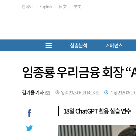
한국어
English
日文
中文
심층분석
거버넌스
임종룡 우리금융 회장 “
김기율 기자
입력 2025-06-19 14:13:52
수정 2025-06-19 1
18일 ChatGPT 활용 실습 연수