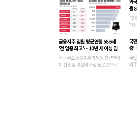
외국
율 
국내
가장
반면
융이
국민
금융지주 임원 평균연령 58.6세
기관
충’
‘전 업종 최고’… 10년 새 여성 임
원은 14배 껑충
국민
국내 주요 금융지주의 임원 평균연령
의 주
이 전 업종 가운데 가장 높은 것으로
가까
나타났다. 금융업 특유의 경험 중심 인
가 
사와 내부 승진 문화가 이어지면서 10
의 대
년새 임원의 평균연령이 높아졌으며,
평균연령이 60대를 기...