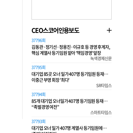
CEO스코어인용보도
37796회
김동관·정기선·정용진·이규호 등 경영 후계자,
핵심 계열사 등기임원 맡아 '책임경영' 앞장
녹색경제신문
37795회
대기업 85곳 오너 일가 407명 등기임원 등재…
이중근 부영 회장 '최다'
SR타임스
37794회
85개 대기업 오너일가 407명 등기임원 등재…
“족벌경영 여전”
스마트타임스
37793회
대기업 오너 일가 407명 계열사 등기임원에…