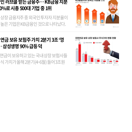
인 러브콜 받는 금융주… KB금융 지분
80%로 시총 500대 기업 중 1위
 상장 금융지주 중 외국인 투자자 지분율이
 높은 기업은 KB금융인 것으로 나타났다.
 외국인 지분율이 가장 낮은 곳은 메리츠금
었다. 특히 KB금융은 지난달 말 기준 해외
연금 보유 보험주 가치 2분기 3조 ‘껑
투자자 지분율이...
… 삼성생명 90% 급등 덕
연금이 보유하고 있는 국내 상장 보험사들
식 가치가 올해 2분기(4~6월) 들어 3조원
이 불어난 것으로 집계됐다. 삼성생명 주가
이 기간 90% 가까이 치솟으면서 전체 증가분
부분을 책임진 덕...