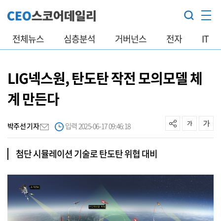
전체뉴스
심층분석
거버넌스
전자
IT
LIG넥스원, 탄도탄 작전 모의모델 체
계 만든다
박주선 기자
입력 2025-06-17 09:46:18
첨단 시뮬레이션 기술로 탄도탄 위협 대비