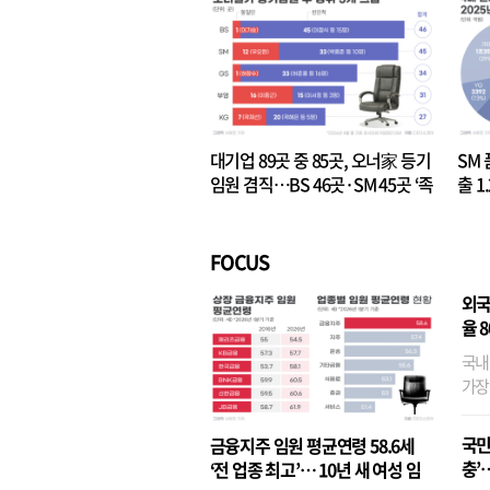
대기업 89곳 중 85곳, 오너家 등기
SM 
임원 겸직…BS 46곳·SM 45곳 ‘족
출 1
벌경영’ 고착화
·3위
FOCUS
외국
율 
국내
가장
반면
융이
국민
금융지주 임원 평균연령 58.6세
기관
충’
‘전 업종 최고’… 10년 새 여성 임