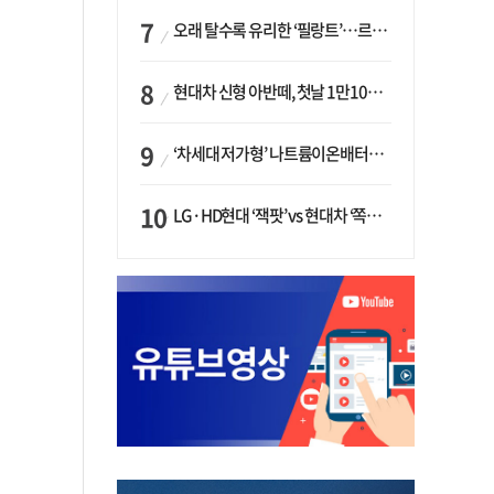
오래 탈수록 유리한 ‘필랑트’…르노코리아, 5년 뒤 잔존가치 53% 보장
현대차 신형 아반떼, 첫날 1만1094대 계약…역대 최고치 경신
‘차세대 저가형’ 나트륨이온배터리 시대 오나…LG화학·에코프로, 상용화 속도낸다
LG·HD현대 ‘잭팟’ vs 현대차 ‘쪽박’…글로벌 사모펀드, 韓 대기업 투자 ‘희비’