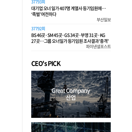
37793회
대기업 오너 일가 407명 계열사 등기임원에…
‘족벌’ 여전하다
부산일보
37792회
BS 46곳·SM 45곳·GS 34곳·부영 31곳·KG
27곳…그룹 오너일가 등기임원 조사결과 '충격'
파이낸셜포스트
CEO's PICK