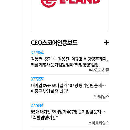
CEO스코어인용보도
37796회
김동관·정기선·정용진·이규호 등 경영 후계자,
핵심 계열사 등기임원 맡아 '책임경영' 앞장
녹색경제신문
37795회
대기업 85곳 오너 일가 407명 등기임원 등재…
이중근 부영 회장 '최다'
SR타임스
37794회
85개 대기업 오너일가 407명 등기임원 등재…
“족벌경영 여전”
스마트타임스