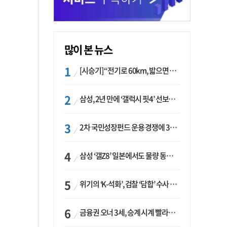
많이 본 뉴스
[시승기] “전기로 60km, 밟으면 462마력”…볼보 XC60 T8의 두 얼굴
삼성, 2년 만에 ‘갤럭시 핏4’ 선보이나…웨어러블 생태계 확장 ‘시동’
2차 국민성장펀드 운용 경쟁에 33개사 몰렸다…신한·하나 등 새 얼굴 대거 합류
삼성 ‘갤Z8’ 일본에서도 물량 동났다…애플 참전 앞두고 선두 수성 ‘시험대’
위기의 ‘K-석화’, 검찰 ‘담합’ 수사 착수…“LG·한화·롯데 등 7개 업체, 8개 제품 가격 담합”
금융권 오너 3세, 승계 시계 빨라지나…한국투자 ‘속도’·미래에셋·메리츠는 ‘거리두기’