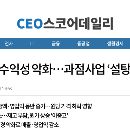
전자
IT
금융
중공업
생활경제
 수익성 악화…과점사업 ‘설
7:01:58
매출액·영업익 동반 증가…원당 가격 하락 영향
…재고 부담, 원가 상승 ‘이중고’
환경 악화로 매출·영업익 감소