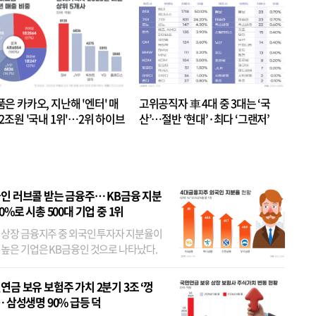
품은 카카오, 지난해 '엔터' 매
고위공직자 車 4대 중 3대는 ‘국
.2조원 '국내 1위'…2위 하이브
산’…절반 ‘현대’·최다 ‘그랜저’
 JYP 순
인 러브콜 받는 금융주… KB금융 지분
80%로 시총 500대 기업 중 1위
 상장 금융지주 중 외국인 투자자 지분율이
 높은 기업은 KB금융인 것으로 나타났다.
 외국인 지분율이 가장 낮은 곳은 메리츠금
었다. 특히 KB금융은 지난달 말 기준 해외
연금 보유 보험주 가치 2분기 3조 ‘껑
투자자 지분율이...
… 삼성생명 90% 급등 덕