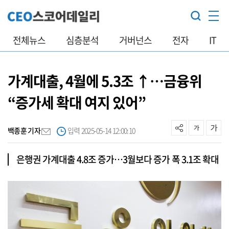
전체뉴스
심층분석
거버넌스
전자
IT
가계대출, 4월에 5.3조 ↑…금융위
“증가세 확대 여지 있어”
백종훈 기자
입력 2025-05-14 12:00:10
은행권 가계대출 4.8조 증가…3월보다 증가 폭 3.1조 확대