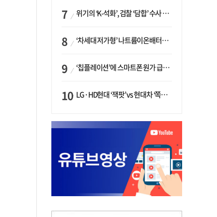
위기의 ‘K-석화’, 검찰 ‘담합’ 수사 착수…“LG·한화·롯데 등 7개 업체, 8개 제품 가격 담합”
‘차세대 저가형’ 나트륨이온배터리 시대 오나…LG화학·에코프로, 상용화 속도낸다
‘칩플레이션’에 스마트폰 원가 급등…삼성전자, ‘엑시노스’ 채택 확대하나
LG·HD현대 ‘잭팟’ vs 현대차 ‘쪽박’…글로벌 사모펀드, 韓 대기업 투자 ‘희비’