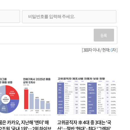
등록
[ 300자 이내 / 현재:
0
자 ]
품은 카카오, 지난해 '엔터' 매
고위공직자 車 4대 중 3대는 ‘국
.2조원 '국내 1위'…2위 하이브
산’…절반 ‘현대’·최다 ‘그랜저’