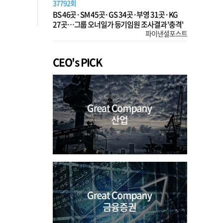
37792회
BS 46곳·SM 45곳·GS 34곳·부영 31곳·KG
27곳…그룹 오너일가 등기임원 조사결과 '충격'
파이낸셜포스트
CEO's PICK