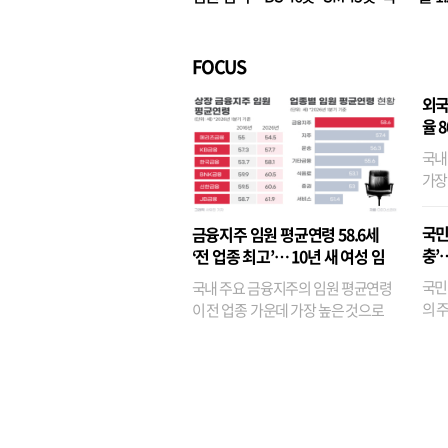
벌경영’ 고착화
·3위
FOCUS
외국
율 
국내
가장
반면
융이
국민
금융지주 임원 평균연령 58.6세
기관
충’
‘전 업종 최고’… 10년 새 여성 임
원은 14배 껑충
국민
국내 주요 금융지주의 임원 평균연령
의 주
이 전 업종 가운데 가장 높은 것으로
가까
나타났다. 금융업 특유의 경험 중심 인
가 
사와 내부 승진 문화가 이어지면서 10
의 대
년새 임원의 평균연령이 높아졌으며,
평균연령이 60대를 기...