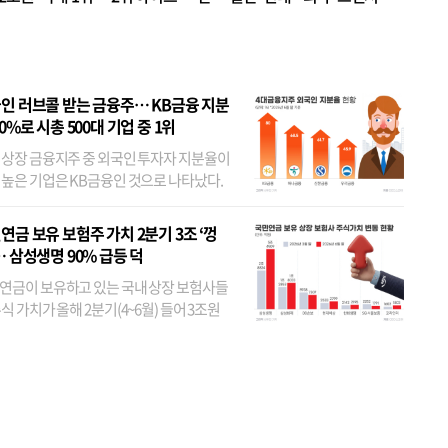
 JYP 순
인 러브콜 받는 금융주… KB금융 지분
80%로 시총 500대 기업 중 1위
 상장 금융지주 중 외국인 투자자 지분율이
 높은 기업은 KB금융인 것으로 나타났다.
 외국인 지분율이 가장 낮은 곳은 메리츠금
었다. 특히 KB금융은 지난달 말 기준 해외
연금 보유 보험주 가치 2분기 3조 ‘껑
투자자 지분율이...
… 삼성생명 90% 급등 덕
연금이 보유하고 있는 국내 상장 보험사들
식 가치가 올해 2분기(4~6월) 들어 3조원
이 불어난 것으로 집계됐다. 삼성생명 주가
이 기간 90% 가까이 치솟으면서 전체 증가분
부분을 책임진 덕...