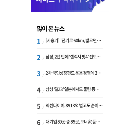
많이 본 뉴스
[시승기] “전기로 60km, 밟으면 462마력”…볼보 XC60 T8의 두 얼굴
삼성, 2년 만에 ‘갤럭시 핏4’ 선보이나…웨어러블 생태계 확장 ‘시동’
2차 국민성장펀드 운용 경쟁에 33개사 몰렸다…신한·하나 등 새 얼굴 대거 합류
삼성 ‘갤Z8’ 일본에서도 물량 동났다…애플 참전 앞두고 선두 수성 ‘시험대’
넥센타이어, 8913억 벌고도 순이익 2억…유럽 세부담에 이익 증발
대기업 89곳 중 85곳, 오너家 등기임원 겸직…BS 46곳·SM 45곳 ‘족벌경영’ 고착화