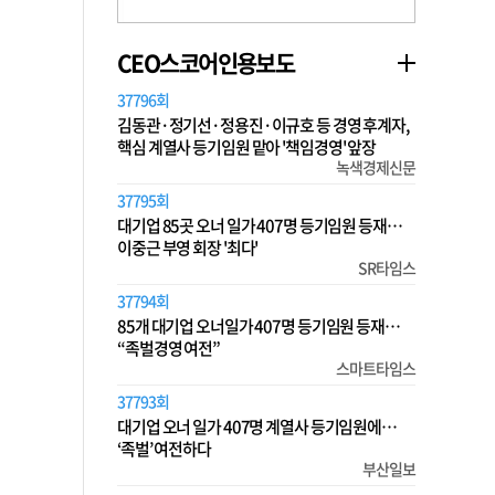
CEO스코어인용보도
37796회
김동관·정기선·정용진·이규호 등 경영 후계자,
핵심 계열사 등기임원 맡아 '책임경영' 앞장
녹색경제신문
37795회
대기업 85곳 오너 일가 407명 등기임원 등재…
이중근 부영 회장 '최다'
SR타임스
37794회
85개 대기업 오너일가 407명 등기임원 등재…
“족벌경영 여전”
스마트타임스
37793회
대기업 오너 일가 407명 계열사 등기임원에…
‘족벌’ 여전하다
부산일보