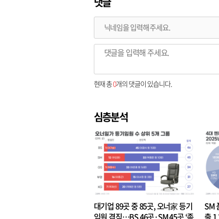
댓글
현재 총
0
개의 댓글이 있습니다.
심층분석
대기업 89곳 중 85곳, 오너家 등기
SM 
임원 겸직…BS 46곳·SM 45곳 ‘족
출 1