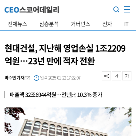
전체뉴스
심층분석
거버넌스
전자
IT
현대건설, 지난해 영업손실 1조2209
억원…23년 만에 적자 전환
박수연 기자
입력 2025-01-22 17:22:07
매출액 32조6944억원…전년比 10.3% 증가