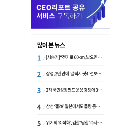
많이 본 뉴스
[시승기] “전기로 60km, 밟으면 462마력”…볼보 XC60 T8의 두 얼굴
삼성, 2년 만에 ‘갤럭시 핏4’ 선보이나…웨어러블 생태계 확장 ‘시동’
2차 국민성장펀드 운용 경쟁에 33개사 몰렸다…신한·하나 등 새 얼굴 대거 합류
삼성 ‘갤Z8’ 일본에서도 물량 동났다…애플 참전 앞두고 선두 수성 ‘시험대’
위기의 ‘K-석화’, 검찰 ‘담합’ 수사 착수…“LG·한화·롯데 등 7개 업체, 8개 제품 가격 담합”