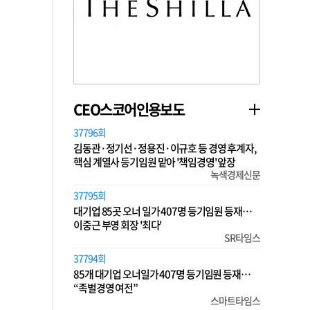
CEO스코어인용보도
37796회
김동관·정기선·정용진·이규호 등 경영 후계자,
핵심 계열사 등기임원 맡아 '책임경영' 앞장
녹색경제신문
37795회
대기업 85곳 오너 일가 407명 등기임원 등재…
이중근 부영 회장 '최다'
SR타임스
37794회
85개 대기업 오너일가 407명 등기임원 등재…
“족벌경영 여전”
스마트타임스