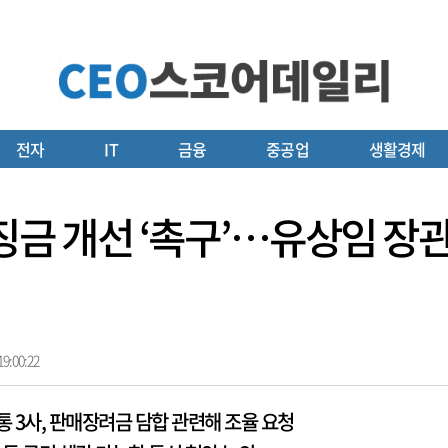
전자
IT
금융
중공업
생활경제
 과징금 개선 ‘촉구’…유상임 장
9:00:22
통 3사, 판매장려금 담합 관련해 조율 요청