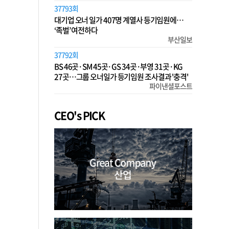
37793회
대기업 오너 일가 407명 계열사 등기임원에…
‘족벌’ 여전하다
부산일보
37792회
BS 46곳·SM 45곳·GS 34곳·부영 31곳·KG
27곳…그룹 오너일가 등기임원 조사결과 '충격'
파이낸셜포스트
CEO's PICK