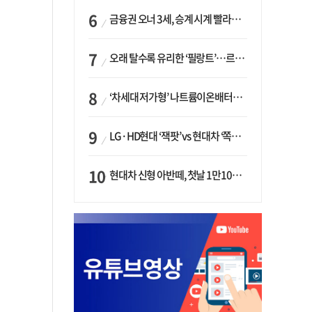
금융권 오너 3세, 승계 시계 빨라지나…한국투자 ‘속도’·미래에셋·메리츠는 ‘거리두기’
오래 탈수록 유리한 ‘필랑트’…르노코리아, 5년 뒤 잔존가치 53% 보장
‘차세대 저가형’ 나트륨이온배터리 시대 오나…LG화학·에코프로, 상용화 속도낸다
LG·HD현대 ‘잭팟’ vs 현대차 ‘쪽박’…글로벌 사모펀드, 韓 대기업 투자 ‘희비’
현대차 신형 아반떼, 첫날 1만1094대 계약…역대 최고치 경신