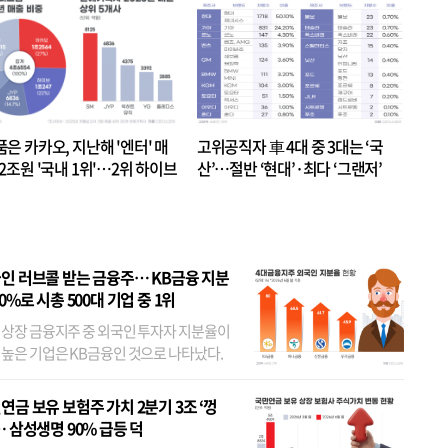
품은 카카오, 지난해 '엔터' 매
고위공직자 車 4대 중 3대는 ‘국
.2조원 '국내 1위'…2위 하이브
산’…절반 ‘현대’·최다 ‘그랜저’
 JYP 순
인 러브콜 받는 금융주… KB금융 지분
80%로 시총 500대 기업 중 1위
 상장 금융지주 중 외국인 투자자 지분율이
 높은 기업은 KB금융인 것으로 나타났다.
 외국인 지분율이 가장 낮은 곳은 메리츠금
었다. 특히 KB금융은 지난달 말 기준 해외
연금 보유 보험주 가치 2분기 3조 ‘껑
투자자 지분율이...
… 삼성생명 90% 급등 덕