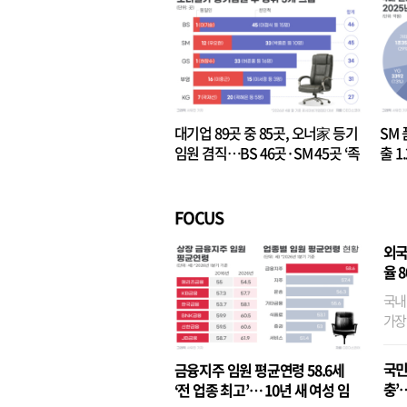
대기업 89곳 중 85곳, 오너家 등기
SM 
임원 겸직…BS 46곳·SM 45곳 ‘족
출 1
벌경영’ 고착화
·3위
FOCUS
외국
율 
국내
가장
반면
융이
국민
금융지주 임원 평균연령 58.6세
기관
충’
‘전 업종 최고’… 10년 새 여성 임