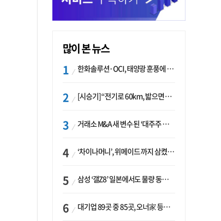
많이 본 뉴스
한화솔루션·OCI, 태양광 훈풍에 실적 개선…美 ‘섹션232’ 최대 변수
[시승기] “전기로 60km, 밟으면 462마력”…볼보 XC60 T8의 두 얼굴
거래소 M&A 새 변수 된 ‘대주주 심사’…네이버·두나무 결합도 영향권
‘차이나머니’, 위메이드 까지 삼켰다… K콘텐츠, 글로벌 확장에도 中 투자 ‘경계령’
삼성 ‘갤Z8’ 일본에서도 물량 동났다…애플 참전 앞두고 선두 수성 ‘시험대’
대기업 89곳 중 85곳, 오너家 등기임원 겸직…BS 46곳·SM 45곳 ‘족벌경영’ 고착화