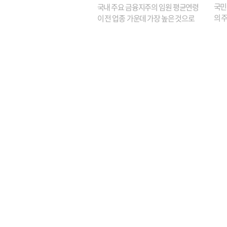
원은 14배 껑충
국민
국내 주요 금융지주의 임원 평균연령
의 주
이 전 업종 가운데 가장 높은 것으로
가까
나타났다. 금융업 특유의 경험 중심 인
가 
사와 내부 승진 문화가 이어지면서 10
의 대
년새 임원의 평균연령이 높아졌으며,
평균연령이 60대를 기...