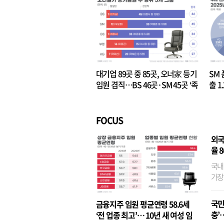
대기업 89곳 중 85곳, 오너家 등기
SM 
임원 겸직…BS 46곳·SM 45곳 ‘족
출 1
벌경영’ 고착화
·3위
FOCUS
외국
율 
국내
가장
반면
융이
국민
금융지주 임원 평균연령 58.6세
기관
충’
‘전 업종 최고’… 10년 새 여성 임