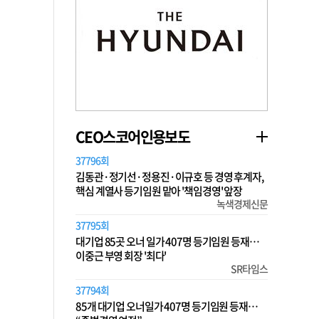
CEO스코어인용보도
37796회
김동관·정기선·정용진·이규호 등 경영 후계자,
핵심 계열사 등기임원 맡아 '책임경영' 앞장
녹색경제신문
37795회
대기업 85곳 오너 일가 407명 등기임원 등재…
이중근 부영 회장 '최다'
SR타임스
37794회
85개 대기업 오너일가 407명 등기임원 등재…