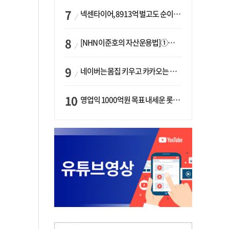
넥센타이어, 8913억 벌고도 순이익 2억…유럽 세부담에 이익 증발
[NHN 이준호의 자산운용법]①이니시오·JLC ‘부동산’-JLC파트너스 ‘투자’…“부동산 담보대출로 투자재원 확보”
네이버는 몸집 키우고 카카오는 줄였다…‘역대급 실적’에 성장전략은 ‘극과 극’
영업익 1000억원 목표 내세운 롯데마트…하반기 ‘오카도’ 시험대