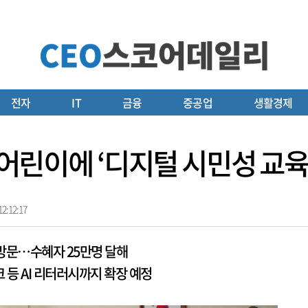
전자
IT
금융
중공업
생활경제
만 어린이에 ‘디지털 시민성 교육
2:12:17
급 방문…수혜자 25만명 달해
 등 AI 리터러시까지 확장 예정