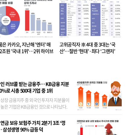
품은 카카오, 지난해 '엔터' 매
고위공직자 車 4대 중 3대는 ‘국
.2조원 '국내 1위'…2위 하이브
산’…절반 ‘현대’·최다 ‘그랜저’
 JYP 순
인 러브콜 받는 금융주… KB금융 지분
80%로 시총 500대 기업 중 1위
 상장 금융지주 중 외국인 투자자 지분율이
 높은 기업은 KB금융인 것으로 나타났다.
 외국인 지분율이 가장 낮은 곳은 메리츠금
었다. 특히 KB금융은 지난달 말 기준 해외
연금 보유 보험주 가치 2분기 3조 ‘껑
투자자 지분율이...
… 삼성생명 90% 급등 덕