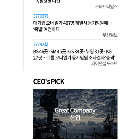
“족벌경영 여전”
스마트타임스
37793회
대기업 오너 일가 407명 계열사 등기임원에…
‘족벌’ 여전하다
부산일보
37792회
BS 46곳·SM 45곳·GS 34곳·부영 31곳·KG
27곳…그룹 오너일가 등기임원 조사결과 '충격'
파이낸셜포스트
CEO's PICK