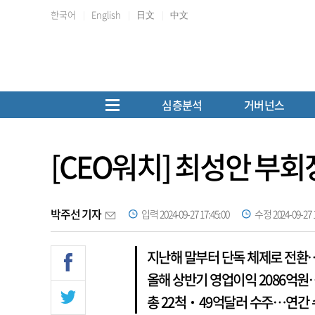
한국어
English
日文
中文
심층분석
거버넌스
[CEO워치] 최성안 부
박주선 기자
입력 2024-09-27 17:45:00
수정 2024-09-27 1
지난해 말부터 단독 체제로 전환
올해 상반기 영업이익 2086억원
총 22척‧49억달러 수주…연간 