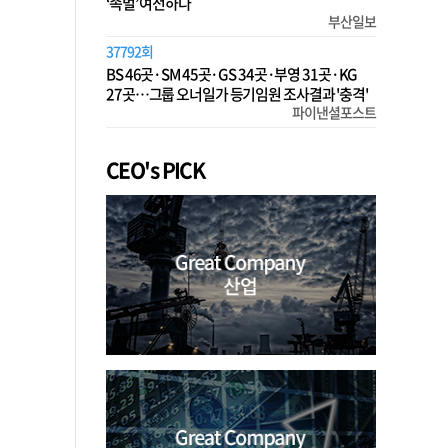
‘족벌’ 여전하다
부산일보
37792회
BS 46곳·SM 45곳·GS 34곳·부영 31곳·KG
27곳…그룹 오너일가 등기임원 조사결과 '충격'
파이낸셜포스트
CEO's PICK