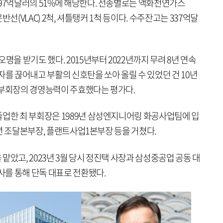
 97억달러의 51%에 해당한다. 선종별로는 액화천연가스
운반선(VLAC) 2척, 셔틀탱커 1척 등이다. 수주잔고는 337억달
명을 받기도 했다. 2015년부터 2022년까지 무려 8년 연속
자를 끊어내고 부활의 신호탄을 쏘아 올릴 수 있었던 건 10년
 부회장의 경영능력이 주효했다는 평가다.
졸업한 최 부회장은 1989년 삼성엔지니어링 화공사업팀에 입
12년 조달본부장, 플랜트사업1본부장 등을 거쳤다.
맡았고, 2023년 3월 당시 정진택 사장과 삼성중공업 공동 대
인사를 통해 단독 대표로 전환됐다.