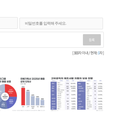
등록
[ 300자 이내 / 현재:
0
자 ]