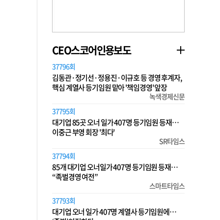
CEO스코어인용보도
37796회
김동관·정기선·정용진·이규호 등 경영 후계자,
핵심 계열사 등기임원 맡아 '책임경영' 앞장
녹색경제신문
37795회
대기업 85곳 오너 일가 407명 등기임원 등재…
이중근 부영 회장 '최다'
SR타임스
37794회
85개 대기업 오너일가 407명 등기임원 등재…
“족벌경영 여전”
스마트타임스
37793회
대기업 오너 일가 407명 계열사 등기임원에…