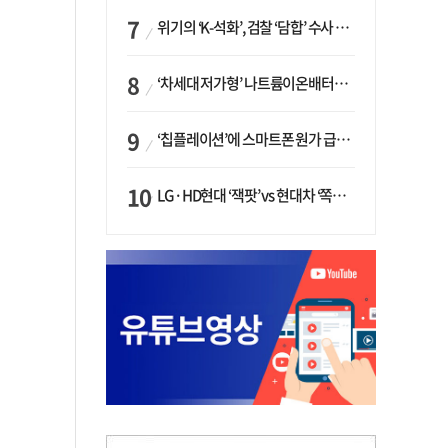
위기의 ‘K-석화’, 검찰 ‘담합’ 수사 착수…“LG·한화·롯데 등 7개 업체, 8개 제품 가격 담합”
‘차세대 저가형’ 나트륨이온배터리 시대 오나…LG화학·에코프로, 상용화 속도낸다
‘칩플레이션’에 스마트폰 원가 급등…삼성전자, ‘엑시노스’ 채택 확대하나
LG·HD현대 ‘잭팟’ vs 현대차 ‘쪽박’…글로벌 사모펀드, 韓 대기업 투자 ‘희비’