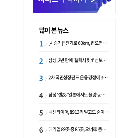
많이 본 뉴스
[시승기] “전기로 60km, 밟으면 462마력”…볼보 XC60 T8의 두 얼굴
삼성, 2년 만에 ‘갤럭시 핏4’ 선보이나…웨어러블 생태계 확장 ‘시동’
2차 국민성장펀드 운용 경쟁에 33개사 몰렸다…신한·하나 등 새 얼굴 대거 합류
삼성 ‘갤Z8’ 일본에서도 물량 동났다…애플 참전 앞두고 선두 수성 ‘시험대’
넥센타이어, 8913억 벌고도 순이익 2억…유럽 세부담에 이익 증발
대기업 89곳 중 85곳, 오너家 등기임원 겸직…BS 46곳·SM 45곳 ‘족벌경영’ 고착화