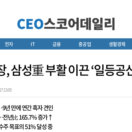
전자
IT
금융
중공업
생활경제
회장, 삼성重 부활 이끈 ‘일등
7:13:05
…9년 만에 연간 흑자 견인
…전년比 165.7% 증가↑
수주 목표의 51% 달성 중