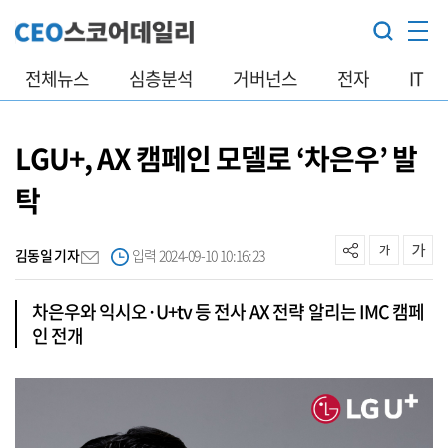
전체뉴스
심층분석
거버넌스
전자
IT
LGU+, AX 캠페인 모델로 ‘차은우’ 발
탁
김동일 기자
입력 2024-09-10 10:16:23
차은우와 익시오·U+tv 등 전사 AX 전략 알리는 IMC 캠페
인 전개