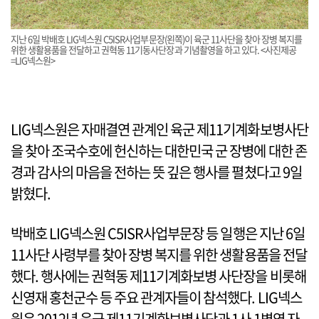
지난 6일 박배호 LIG넥스원 C5ISR사업부문장(왼쪽)이 육군 11사단을 찾아 장병 복지를
위한 생활용품을 전달하고 권혁동 11기동사단장과 기념촬영을 하고 있다. <사진제공
=LIG넥스원>
LIG넥스원은 자매결연 관계인 육군 제11기계화보병사단
을 찾아 조국수호에 헌신하는 대한민국 군 장병에 대한 존
경과 감사의 마음을 전하는 뜻 깊은 행사를 펼쳤다고 9일
밝혔다.
박배호 LIG넥스원 C5ISR사업부문장 등 일행은 지난 6일
11사단 사령부를 찾아 장병 복지를 위한 생활용품을 전달
했다. 행사에는 권혁동 제11기계화보병 사단장을 비롯해
신영재 홍천군수 등 주요 관계자들이 참석했다. LIG넥스
원은 2012년 육군 제11기계화보병사단과 1사 1병영 자