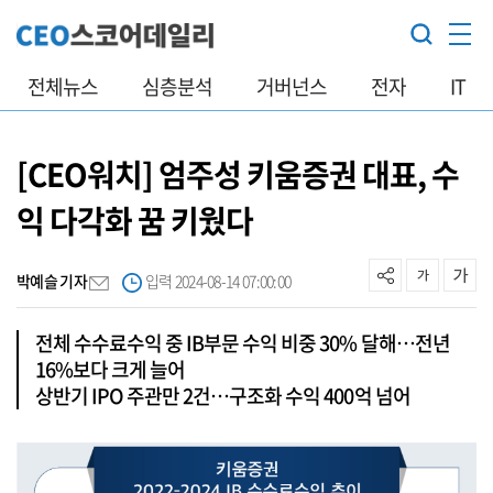
전체뉴스
심층분석
거버넌스
전자
IT
[CEO워치] 엄주성 키움증권 대표, 수
익 다각화 꿈 키웠다
박예슬 기자
입력 2024-08-14 07:00:00
전체 수수료수익 중 IB부문 수익 비중 30% 달해…전년
16%보다 크게 늘어
상반기 IPO 주관만 2건…구조화 수익 400억 넘어