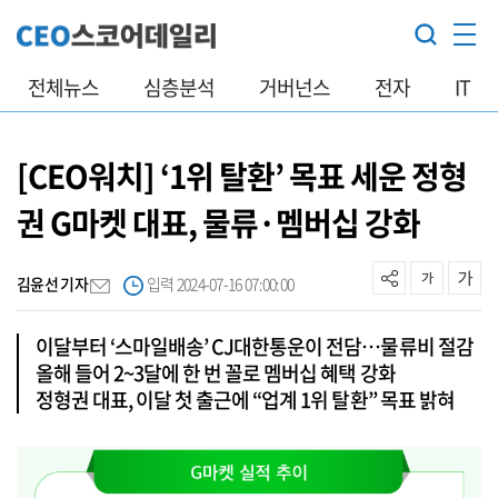
전체뉴스
심층분석
거버넌스
전자
IT
[CEO워치] ‘1위 탈환’ 목표 세운 정형
권 G마켓 대표, 물류·멤버십 강화
김윤선 기자
입력 2024-07-16 07:00:00
이달부터 ‘스마일배송’ CJ대한통운이 전담…물류비 절감
올해 들어 2~3달에 한 번 꼴로 멤버십 혜택 강화
정형권 대표, 이달 첫 출근에 “업계 1위 탈환” 목표 밝혀