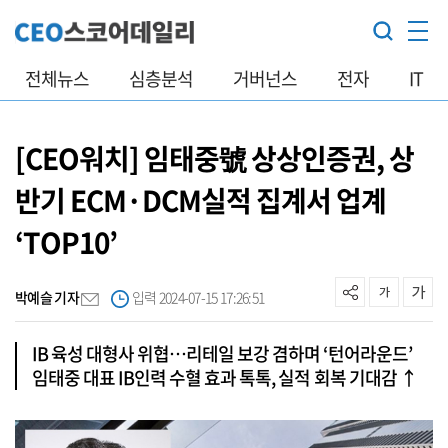
전체뉴스
심층분석
거버넌스
전자
IT
[CEO워치] 임태중號 상상인증권, 상
반기 ECM·DCM실적 집계서 업계
‘TOP10’
박예슬 기자
입력 2024-07-15 17:26:51
IB 육성 대형사 위협…리테일 보강 겸하며 ‘턴어라운드’
임태중 대표 IB인력 수혈 효과 톡톡, 실적 회복 기대감 ↑