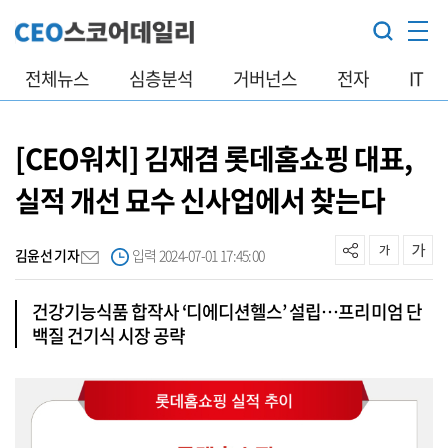
전체뉴스
심층분석
거버넌스
전자
IT
[CEO워치] 김재겸 롯데홈쇼핑 대표,
실적 개선 묘수 신사업에서 찾는다
김윤선 기자
입력 2024-07-01 17:45:00
건강기능식품 합작사 ‘디에디션헬스’ 설립…프리미엄 단
백질 건기식 시장 공략