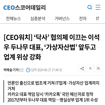
전체뉴스
심층분석
거버넌스
전자
IT
[CEO워치] ‘닥사’ 협의체 이끄는 이석
우 두나무 대표, ‘가상자산법’ 앞두고
업계 위상 강화
박예슬 기자
입력 2024-06-27 17:44:31
언론인 출신으로 법조계 거쳐 IT업계·가상자산 업계까지
거쳐
카카오 대표 역임 당시 ‘카카오톡’ 국민 메신저로 정착
2017년부터 두나무 대표 역임…명실상부 업계 1위 수성