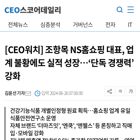
전체뉴스
심층분석
거버넌스
전자
IT
[CEO워치] 조항목 NS홈쇼핑 대표, 업
계 불황에도 실적 성장…‘단독 경쟁력’
강화
김윤선 기자
입력 2024-06-26 07:00:00
건강기능식품 개별인정형 원료 획득…홈쇼핑 업계 유일
식품안전연구소 운영
자체 브랜드 ‘더마즈잇’, ‘엔쿡’, ‘엔웰스’ 등 론칭하고 직매
입·모바일 강화